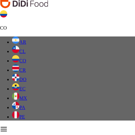
CO
AR
CL
CO
CR
DO
EC
MX
PA
PE