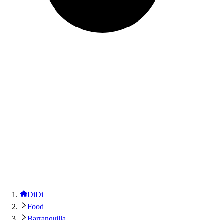
DiDi
Food
Barranquilla