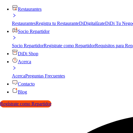
Restaurantes
Restaurantes
Registra tu Restaurante
DiDigitalízate
DiDi Tu Nego
Socio Repartidor
Socio Repartidor
Registrate como Repartidor
Requisitos para Rep
DiDi Shop
Acerca
Acerca
Preguntas Frecuentes
Contacto
Blog
Regístrate como Repartidor