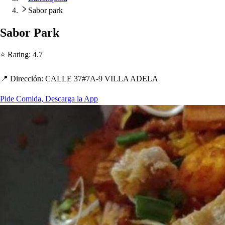
Sabor park
Sabor Park
⭐ Ra
t
ing
:
4.7
📍 Dirección
:
CALLE 37#7A-9 VILLA ADELA
Pide Comida, Descarga la App