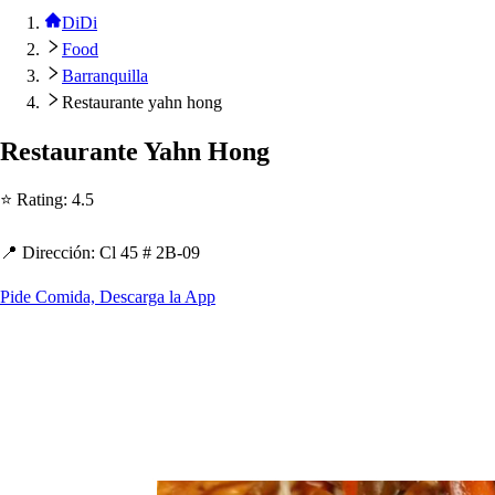
DiDi
Food
Barranquilla
Restaurante yahn hong
Re
s
t
auran
t
e Ya
h
n Hong
⭐ Ra
t
ing
:
4.5
📍 Dirección
:
Cl 45 # 2B-09
Pide Comida, Descarga la App