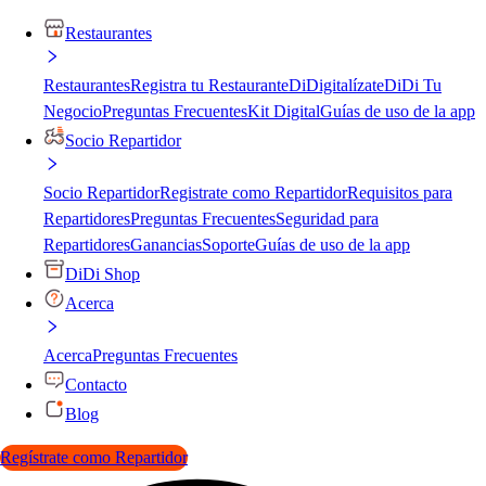
Restaurantes
Restaurantes
Registra tu Restaurante
DiDigitalízate
DiDi Tu
Negocio
Preguntas Frecuentes
Kit Digital
Guías de uso de la app
Socio Repartidor
Socio Repartidor
Registrate como Repartidor
Requisitos para
Repartidores
Preguntas Frecuentes
Seguridad para
Repartidores
Ganancias
Soporte
Guías de uso de la app
DiDi Shop
Acerca
Acerca
Preguntas Frecuentes
Contacto
Blog
Regístrate como Repartidor