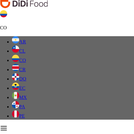
CO
AR
CL
CO
CR
DO
EC
MX
PA
PE