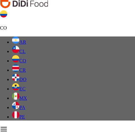
CO
AR
CL
CO
CR
DO
EC
MX
PA
PE