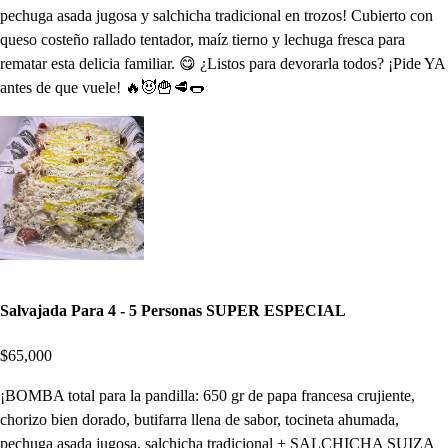
pechuga asada jugosa y salchicha tradicional en trozos! Cubierto con
queso costeño rallado tentador, maíz tierno y lechuga fresca para
rematar esta delicia familiar. 😋 ¿Listos para devorarla todos? ¡Pide YA
antes de que vuele! 🔥😈🍟🥩🌭
Salvajada Para 4 - 5 Personas SUPER ESPECIAL
$65,000
¡BOMBA total para la pandilla: 650 gr de papa francesa crujiente,
chorizo bien dorado, butifarra llena de sabor, tocineta ahumada,
pechuga asada jugosa, salchicha tradicional + SALCHICHA SUIZA