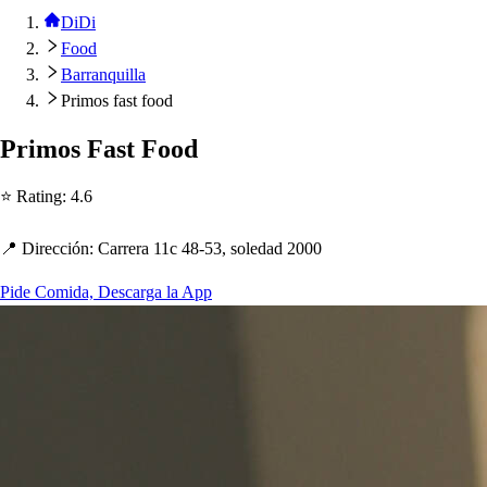
DiDi
Food
Barranquilla
Primos fast food
Primo
s
Fa
s
t
Food
⭐ Ra
t
ing
:
4.6
📍 Dirección
:
Carrera 11c 48-53,
s
oledad 2000
Pide Comida, Descarga la App