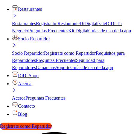
Restaurantes
Restaurantes
Registra tu Restaurante
DiDigitalízate
DiDi Tu
Negocio
Preguntas Frecuentes
Kit Digital
Guías de uso de la app
Socio Repartidor
Socio Repartidor
Registrate como Repartidor
Requisitos para
Repartidores
Preguntas Frecuentes
Seguridad para
Repartidores
Ganancias
Soporte
Guías de uso de la app
DiDi Shop
Acerca
Acerca
Preguntas Frecuentes
Contacto
Blog
Regístrate como Repartidor