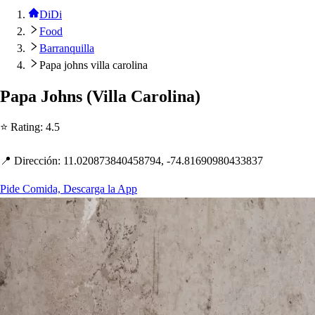
DiDi
Food
Barranquilla
Papa johns villa carolina
Pa
p
a Jo
h
n
s
(
Villa Carolina
)
⭐ Ra
t
ing
:
4.5
📍 Dirección
:
11.020873840458794, -74.81690980433837
Pide Comida, Descarga la App