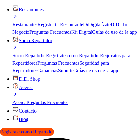
Restaurantes
Restaurantes
Registra tu Restaurante
DiDigitalízate
DiDi Tu
Negocio
Preguntas Frecuentes
Kit Digital
Guías de uso de la app
Socio Repartidor
Socio Repartidor
Registrate como Repartidor
Requisitos para
Repartidores
Preguntas Frecuentes
Seguridad para
Repartidores
Ganancias
Soporte
Guías de uso de la app
DiDi Shop
Acerca
Acerca
Preguntas Frecuentes
Contacto
Blog
Regístrate como Repartidor