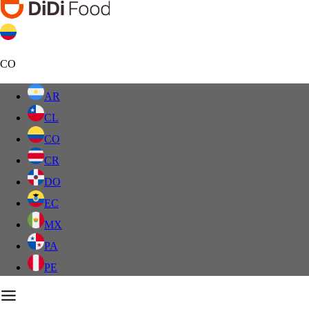
CO
AR
CL
CO
CR
DO
EC
MX
PA
PE