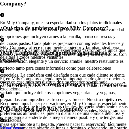
Company?
En Mily Company, nuestra especialidad son los platos tradicionales
¿Qué tipo de ambiente ofrece Mily Company?
con un toque moderno. Nos enorgullecemos de ofrecer una variedad
de opciones que incluyen carnes a la parrilla, mariscos frescos y
deliciosas pastas. Cada plato es preparado con ingredientes frescos y
Mily Company ofrece un ambiente acogedor y familiar, ideal para
de alta calidad, garantizando una experiencia gastronómica única que
¿Mily Company ofrece opciones vegetarianas y
disfrutar de una comida en compañía de amigos y seres queridos. Con
deleitará a todos nuestros visitantes.
veganas?
una decoración elegante y un servicio amable, nuestro restaurante es
perfecto tanto para cenas informales como para celebraciones
especiales. La atmósfera está diseñada para que cada cliente se sienta
Sí, en Mily Company entendemos la importancia de ofrecer opciones
como en casa mientras disfruta de una experiencia culinaria
¿Es necesario hacer reservaciones en Mily Company?
para todos los gustos y necesidades dietéticas. Contamos con un menú
excepcional.
variado que incluye deliciosas opciones vegetarianas y veganas,
preparadas con ingredientes frescos y sabrosos. Nuestro objetivo es
Recomendamos hacer reservaciones en Mily Company, especialmente
asegurarnos de que todos nuestros clientes, independientemente de sus
¿Qué horarios tiene Mily Company?
durante los fines de semana y en ocasiones especiales. Esto garantiza
preferencias alimenticias, puedan disfrutar de una comida deliciosa y
que podamos atenderte de la mejor manera posible y que tengas una
satisfactoria.
mesa esperándote a tu llegada. Puedes hacer tu reservación fácilmente
Mily Company está abierto de lunes a domingo, ofreciendo un horario
Restaurantes