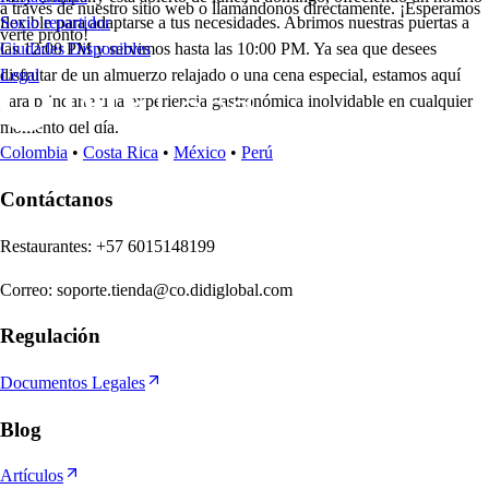
a través de nuestro sitio web o llamándonos directamente. ¡Esperamos
flexible para adaptarse a tus necesidades. Abrimos nuestras puertas a
Socio repartidor
verte pronto!
las 12:00 PM y servimos hasta las 10:00 PM. Ya sea que desees
Ciudades Disponibles
disfrutar de un almuerzo relajado o una cena especial, estamos aquí
Legal
para brindarte una experiencia gastronómica inolvidable en cualquier
momento del día.
Colombia
•
Costa Rica
•
México
•
Perú
Contáctanos
Re
s
t
auran
t
e
s
:
+57 6015148199
Correo
:
soporte.tienda@co.didiglobal.com
Regulación
Documentos Legales
Blog
Artículos