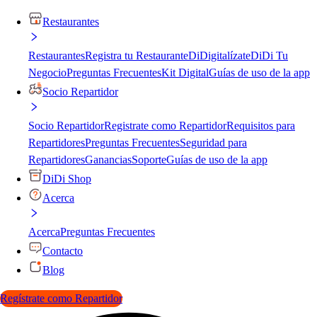
Restaurantes
Restaurantes
Registra tu Restaurante
DiDigitalízate
DiDi Tu
Negocio
Preguntas Frecuentes
Kit Digital
Guías de uso de la app
Socio Repartidor
Socio Repartidor
Registrate como Repartidor
Requisitos para
Repartidores
Preguntas Frecuentes
Seguridad para
Repartidores
Ganancias
Soporte
Guías de uso de la app
DiDi Shop
Acerca
Acerca
Preguntas Frecuentes
Contacto
Blog
Regístrate como Repartidor