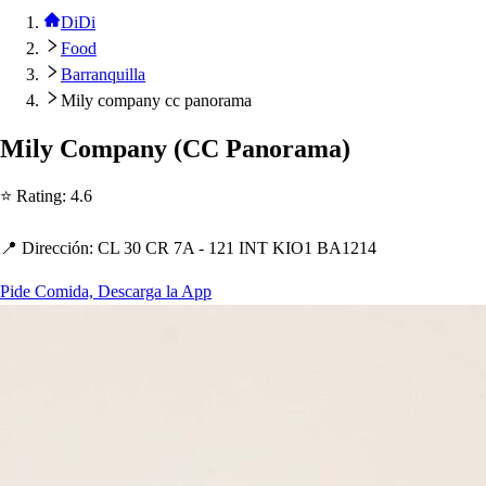
DiDi
Food
Barranquilla
Mily company cc panorama
Mily Com
p
any
(
CC Panorama
)
⭐ Ra
t
ing
:
4.6
📍 Dirección
:
CL 30 CR 7A - 121 INT KIO1 BA1214
Pide Comida, Descarga la App