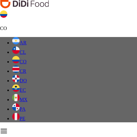
CO
AR
CL
CO
CR
DO
EC
MX
PA
PE