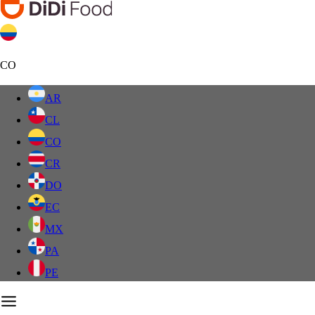
CO
AR
CL
CO
CR
DO
EC
MX
PA
PE