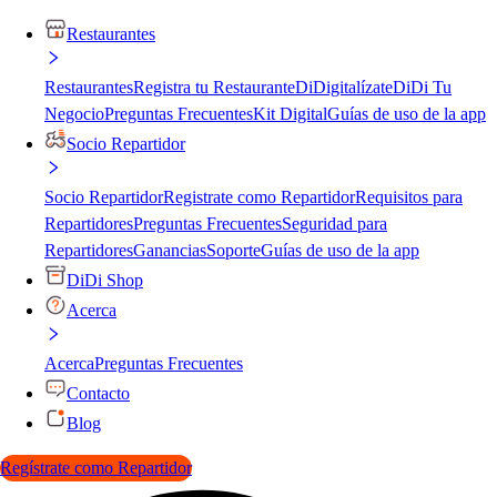
Restaurantes
Restaurantes
Registra tu Restaurante
DiDigitalízate
DiDi Tu
Negocio
Preguntas Frecuentes
Kit Digital
Guías de uso de la app
Socio Repartidor
Socio Repartidor
Registrate como Repartidor
Requisitos para
Repartidores
Preguntas Frecuentes
Seguridad para
Repartidores
Ganancias
Soporte
Guías de uso de la app
DiDi Shop
Acerca
Acerca
Preguntas Frecuentes
Contacto
Blog
Regístrate como Repartidor