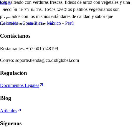
tofu salteado con verduras frescas, fideos de arroz con vegetales y una
Legal
selección de ensaladas. Todos nuestros platillos vegetarianos son
preparados con los mismos estándares de calidad y sabor que
Colombia
•
Costa Rica
•
México
•
Perú
caracterizan a nuestra cocina.
Contáctanos
Re
s
t
auran
t
e
s
:
+57 6015148199
Correo
:
soporte.tienda@co.didiglobal.com
Regulación
Documentos Legales
Blog
Artículos
Síguenos