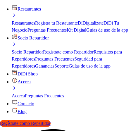
Restaurantes
Restaurantes
Registra tu Restaurante
DiDigitalízate
DiDi Tu
Negocio
Preguntas Frecuentes
Kit Digital
Guías de uso de la app
Socio Repartidor
Socio Repartidor
Registrate como Repartidor
Requisitos para
Repartidores
Preguntas Frecuentes
Seguridad para
Repartidores
Ganancias
Soporte
Guías de uso de la app
DiDi Shop
Acerca
Acerca
Preguntas Frecuentes
Contacto
Blog
Regístrate como Repartidor