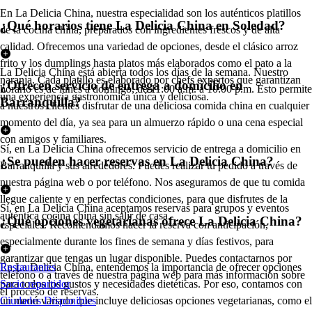
En La Delicia China, nuestra especialidad son los auténticos platillos
¿Qué horarios tiene La Delicia China en Soledad?
de la cocina china, preparados con ingredientes frescos y de alta
calidad. Ofrecemos una variedad de opciones, desde el clásico arroz
frito y los dumplings hasta platos más elaborados como el pato a la
La Delicia China está abierta todos los días de la semana. Nuestro
naranja. Cada platillo es elaborado por chefs expertos que garantizan
¿Ofrecen servicio de entrega a domicilio en
horario es de lunes a domingo, de 11:00 a.m. a 10:00 p.m. Esto permite
una experiencia gastronómica única y deliciosa.
Barranquilla?
a nuestros clientes disfrutar de una deliciosa comida china en cualquier
momento del día, ya sea para un almuerzo rápido o una cena especial
con amigos y familiares.
Sí, en La Delicia China ofrecemos servicio de entrega a domicilio en
¿Se pueden hacer reservas en La Delicia China?
Barranquilla y sus alrededores. Puedes realizar tu pedido a través de
nuestra página web o por teléfono. Nos aseguramos de que tu comida
llegue caliente y en perfectas condiciones, para que disfrutes de la
Sí, en La Delicia China aceptamos reservas para grupos y eventos
auténtica cocina china sin salir de casa.
¿Qué opciones vegetarianas ofrece La Delicia China?
especiales. Recomendamos hacer la reserva con anticipación,
especialmente durante los fines de semana y días festivos, para
garantizar que tengas un lugar disponible. Puedes contactarnos por
En La Delicia China, entendemos la importancia de ofrecer opciones
Restaurantes
teléfono o a través de nuestra página web para más información sobre
para todos los gustos y necesidades dietéticas. Por eso, contamos con
Socio repartidor
el proceso de reservas.
un menú variado que incluye deliciosas opciones vegetarianas, como el
Ciudades Disponibles