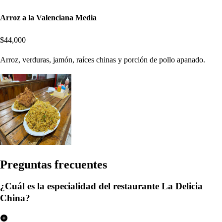
Arroz a la Valenciana Media
$44,000
Arroz, verduras, jamón, raíces chinas y porción de pollo apanado.
Pregun
t
a
s
frecuen
t
e
s
¿Cuál es la especialidad del restaurante La Delicia
China?