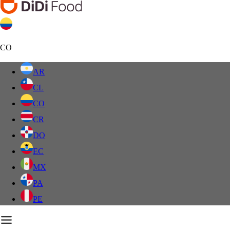
CO
AR
CL
CO
CR
DO
EC
MX
PA
PE