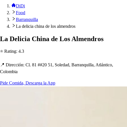
DiDi
Food
Barranquilla
La delicia china de los almendros
La Delicia C
h
ina de Lo
s
Almendro
s
⭐ Ra
t
ing
:
4.3
📍 Dirección
:
Cl. 81 ##20 51, Soledad, Barranquilla, A
t
lán
t
ico,
Colombia
Pide Comida, Descarga la App