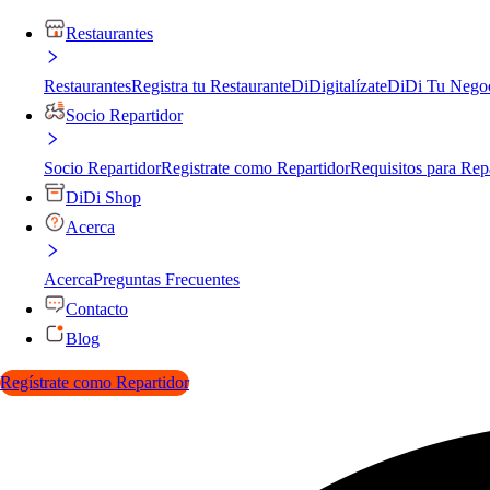
Restaurantes
Restaurantes
Registra tu Restaurante
DiDigitalízate
DiDi Tu Nego
Socio Repartidor
Socio Repartidor
Registrate como Repartidor
Requisitos para Rep
DiDi Shop
Acerca
Acerca
Preguntas Frecuentes
Contacto
Blog
Regístrate como Repartidor