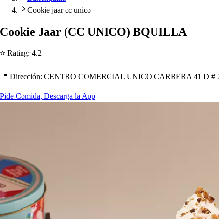
Cookie jaar cc unico
Cookie Jaar
(
CC UNICO
)
BQUILLA
⭐ Ra
t
ing
:
4.2
📍 Dirección
:
CENTRO COMERCIAL UNICO CARRERA 41 D # 74 - 8
Pide Comida, Descarga la App