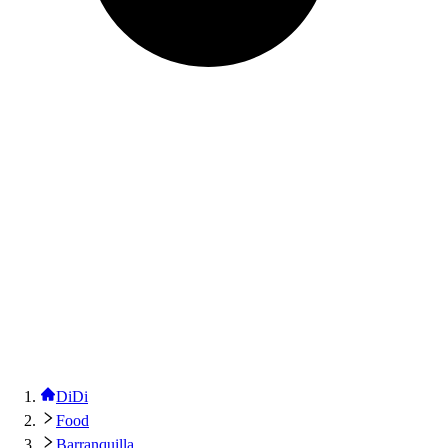
DiDi
Food
Barranquilla