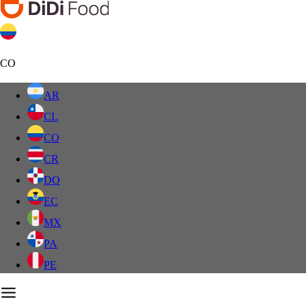
CO
AR
CL
CO
CR
DO
EC
MX
PA
PE