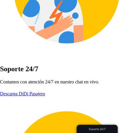
So
p
or
t
e 24
/
7
Con
t
amo
s
con a
t
ención 24
/
7 en nue
s
t
ro c
h
a
t
en vivo.
Descarga DiDi Pasajero