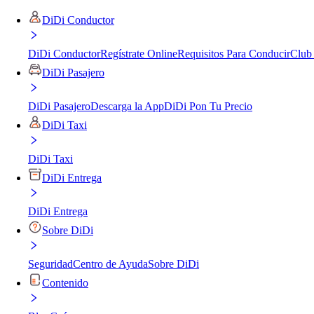
DiDi Conductor
DiDi Conductor
Regístrate Online
Requisitos Para Conducir
Club
DiDi Pasajero
DiDi Pasajero
Descarga la App
DiDi Pon Tu Precio
DiDi Taxi
DiDi Taxi
DiDi Entrega
DiDi Entrega
Sobre DiDi
Seguridad
Centro de Ayuda
Sobre DiDi
Contenido