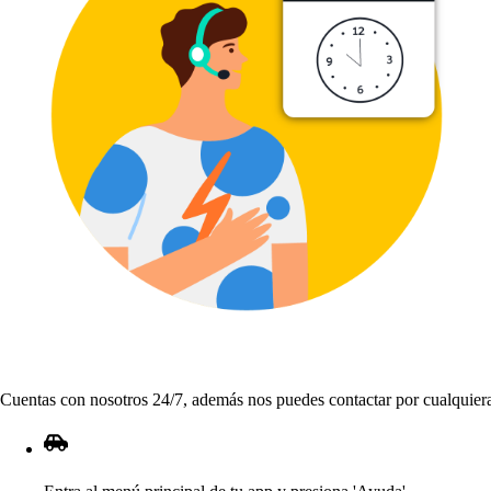
Cuen
t
a
s
con no
s
o
t
ro
s
24
/
7, ademá
s
no
s
p
uede
s
con
t
ac
t
ar
p
or cualquier