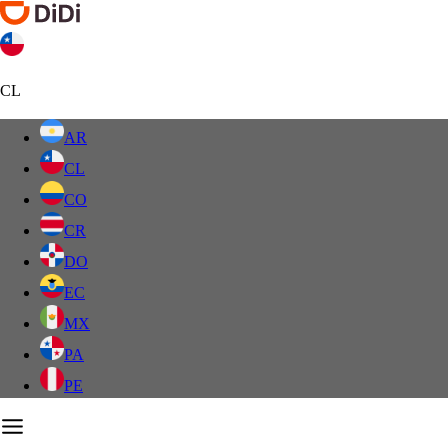
CL
AR
CL
CO
CR
DO
EC
MX
PA
PE