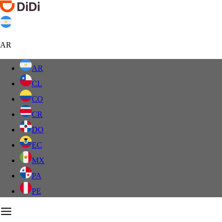
AR
AR
CL
CO
CR
DO
EC
MX
PA
PE