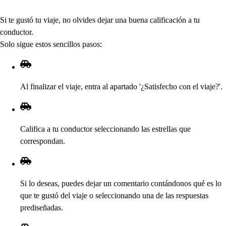
Si
t
e gu
s
t
ó
t
u viaje, no olvide
s
dejar una buena calificación a
t
u
conduc
t
or.
Solo
s
igue e
s
t
o
s
s
encillo
s
p
a
s
o
s
:
Al finalizar el viaje, en
t
ra al a
p
ar
t
ado '¿Sa
t
i
s
fec
h
o con el viaje
?
'.
Califica a
t
u conduc
t
or
s
eleccionando la
s
e
s
t
rella
s
que
corre
s
p
ondan.
Si lo de
s
ea
s
,
p
uede
s
dejar un comen
t
ario con
t
ándono
s
qué e
s
lo
que
t
e gu
s
t
ó del viaje o
s
eleccionando una de la
s
re
s
p
ue
s
t
a
s
p
redi
s
eñada
s
.