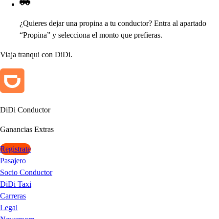
¿Quiere
s
dejar una
p
ro
p
ina a
t
u conduc
t
or
?
En
t
ra al a
p
ar
t
ado
“Pro
p
ina” y
s
elecciona el mon
t
o que
p
refiera
s
.
Viaja tranqui con DiDi.
DiDi Conduc
t
or
Ganancia
s
Ex
t
ra
s
Registrate
Pasajero
Socio Conductor
DiDi Taxi
Carreras
Legal