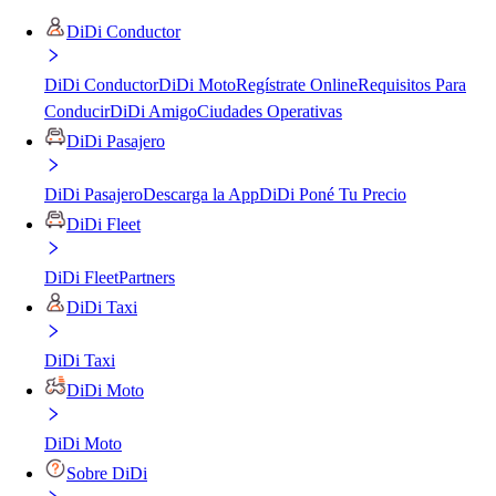
DiDi Conductor
DiDi Conductor
DiDi Moto
Regístrate Online
Requisitos Para
Conducir
DiDi Amigo
Ciudades Operativas
DiDi Pasajero
DiDi Pasajero
Descarga la App
DiDi Poné Tu Precio
DiDi Fleet
DiDi Fleet
Partners
DiDi Taxi
DiDi Taxi
DiDi Moto
DiDi Moto
Sobre DiDi