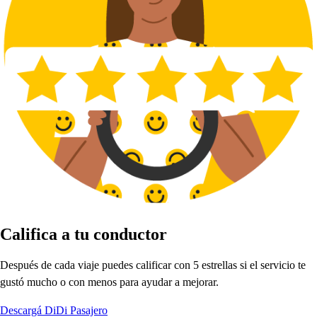
Califica a
t
u conduc
t
or
De
s
p
ué
s
de cada viaje
p
uede
s
calificar con 5 e
s
t
rella
s
s
i el
s
ervicio
t
e
gu
s
t
ó muc
h
o o con meno
s
p
ara ayudar a mejorar.
Descargá DiDi Pasajero