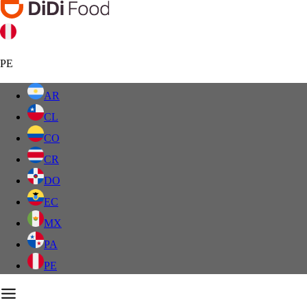
PE
AR
CL
CO
CR
DO
EC
MX
PA
PE