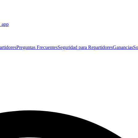
a app
artidores
Preguntas Frecuentes
Seguridad para Repartidores
Ganancias
So