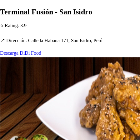
Terminal Fu
s
ión - San I
s
idro
⭐ Ra
t
ing
:
3.9
📍 Dirección
:
Calle la Habana 171, San I
s
idro, Perú
Descarga DiDi Food