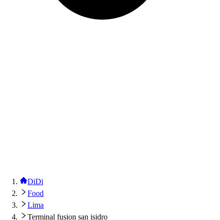
DiDi
Food
Lima
Terminal fusion san isidro