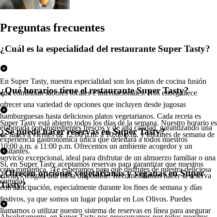
Pregun
t
a
s
frecuen
t
e
s
¿Cuál es la especialidad del restaurante Super Tasty?
En Super Tasty, nuestra especialidad son los platos de cocina fusión
¿Qué horarios tiene el restaurante Super Tasty?
que combinan sabores locales e internacionales. Nos enorgullece
ofrecer una variedad de opciones que incluyen desde jugosas
hamburguesas hasta deliciosos platos vegetarianos. Cada receta es
Super Tasty está abierto todos los días de la semana. Nuestro horario es
elaborada con ingredientes frescos y de alta calidad, garantizando una
¿Se puede hacer reservas en Super Tasty?
de lunes a viernes de 12:00 p.m. a 10:00 p.m. y los fines de semana de
experiencia gastronómica única que deleitará a todos nuestros
10:00 a.m. a 11:00 p.m. Ofrecemos un ambiente acogedor y un
visitantes.
servicio excepcional, ideal para disfrutar de un almuerzo familiar o una
Sí, en Super Tasty aceptamos reservas para garantizar que nuestros
cena romántica. ¡Te esperamos para que disfrutes de nuestra deliciosa
¿Ofrecen opciones vegetarianas y veganas en Super
clientes tengan una mesa disponible. Recomendamos hacer la reserva
comida!
Tasty?
con anticipación, especialmente durante los fines de semana y días
festivos, ya que somos un lugar popular en Los Olivos. Puedes
llamarnos o utilizar nuestro sistema de reservas en línea para asegurar
Absolutamente, en Super Tasty nos preocupamos por todos nuestros