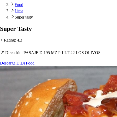
Food
Lima
Super tasty
Su
p
er Ta
s
t
y
⭐ Ra
t
ing
:
4.3
📍 Dirección
:
PASAJE D 195 MZ P 1 LT 22 LOS OLIVOS
Descarga DiDi Food