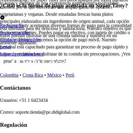
tu lugar y disfrutar de una experiencia gastronómica inolvidable.
¿Cuál es la forma de pago aceptada en Super Tasty?
clientes, por lo que ofrecemos una amplia gama de opciones
vegetarianas y veganas. Desde ensaladas frescas hasta platos
principales elaborados sin ingredientes de origen animal, cada opción
En Super Tasty aceptamos diversas formas de pago para la comodidad
Restaurantes
está diseñada para ser deliciosa y satisfactoria. Nuestro objetivo es que
de nuestros clientes. Puedes pagar en efectivo, con tarjeta de crédito o
Socio repartidor
todos puedan disfrutar de una comida sabrosa y nutritiva en un
débito, y también ofrecemos la opción de pago móvil. Nuestro
Ciudades Disponibles
ambiente agradable.
personal está capacitado para garantizar un proceso de pago rápido y
Legal
seguro, permitiéndote disfrutar de tu comida sin preocupaciones. ¡Ven
Libro de reclamaciones
y prueba nuestros deliciosos platos!
Colombia
•
Costa Rica
•
México
•
Perú
Contáctanos
U
s
uario
s
:
+51 1 6423434
Correo
:
soporte.tienda@pe.didiglobal.com
Regulación