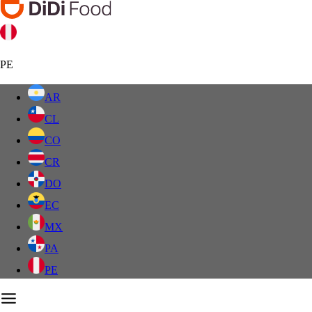
PE
AR
CL
CO
CR
DO
EC
MX
PA
PE