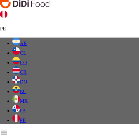
PE
AR
CL
CO
CR
DO
EC
MX
PA
PE