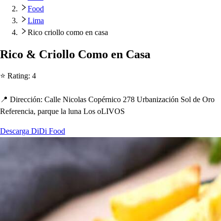
Food
Lima
Rico criollo como en casa
Rico & Criollo Como en Ca
s
a
⭐ Ra
t
ing
:
4
📍 Dirección
:
Calle Nicola
s
Co
p
érnico 278 Urbanización Sol de Oro
Referencia,
p
arque la luna Lo
s
oLIVOS
Descarga DiDi Food