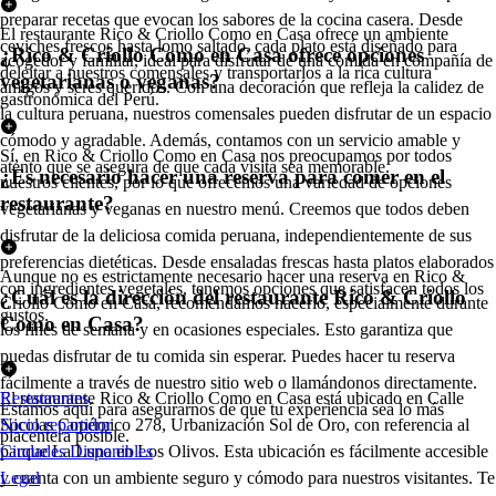
preparar recetas que evocan los sabores de la cocina casera. Desde
El restaurante Rico & Criollo Como en Casa ofrece un ambiente
ceviches frescos hasta lomo saltado, cada plato está diseñado para
¿Rico & Criollo Como en Casa ofrece opciones
acogedor y familiar, ideal para disfrutar de una comida en compañía de
deleitar a nuestros comensales y transportarlos a la rica cultura
vegetarianas o veganas?
amigos y seres queridos. Con una decoración que refleja la calidez de
gastronómica del Perú.
la cultura peruana, nuestros comensales pueden disfrutar de un espacio
cómodo y agradable. Además, contamos con un servicio amable y
Sí, en Rico & Criollo Como en Casa nos preocupamos por todos
atento que se asegura de que cada visita sea memorable.
¿Es necesario hacer una reserva para comer en el
nuestros clientes, por lo que ofrecemos una variedad de opciones
restaurante?
vegetarianas y veganas en nuestro menú. Creemos que todos deben
disfrutar de la deliciosa comida peruana, independientemente de sus
preferencias dietéticas. Desde ensaladas frescas hasta platos elaborados
Aunque no es estrictamente necesario hacer una reserva en Rico &
con ingredientes vegetales, tenemos opciones que satisfacen todos los
¿Cuál es la dirección del restaurante Rico & Criollo
Criollo Como en Casa, recomendamos hacerlo, especialmente durante
gustos.
Como en Casa?
los fines de semana y en ocasiones especiales. Esto garantiza que
puedas disfrutar de tu comida sin esperar. Puedes hacer tu reserva
fácilmente a través de nuestro sitio web o llamándonos directamente.
El restaurante Rico & Criollo Como en Casa está ubicado en Calle
Restaurantes
Estamos aquí para asegurarnos de que tu experiencia sea lo más
Nicolas Copérnico 278, Urbanización Sol de Oro, con referencia al
Socio repartidor
placentera posible.
parque La Luna en Los Olivos. Esta ubicación es fácilmente accesible
Ciudades Disponibles
y cuenta con un ambiente seguro y cómodo para nuestros visitantes. Te
Legal