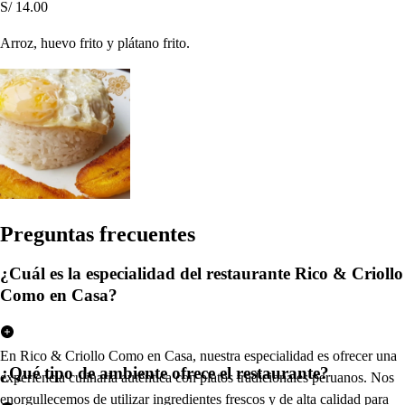
S/ 14.00
Arroz, huevo frito y plátano frito.
Pregun
t
a
s
frecuen
t
e
s
¿Cuál es la especialidad del restaurante Rico & Criollo
Como en Casa?
En Rico & Criollo Como en Casa, nuestra especialidad es ofrecer una
¿Qué tipo de ambiente ofrece el restaurante?
experiencia culinaria auténtica con platos tradicionales peruanos. Nos
enorgullecemos de utilizar ingredientes frescos y de alta calidad para