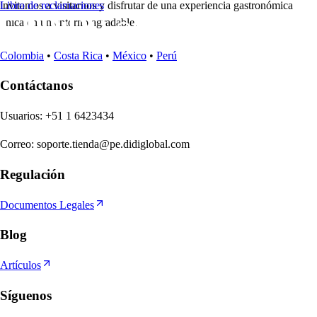
invitamos a visitarnos y disfrutar de una experiencia gastronómica
Libro de reclamaciones
única en un entorno agradable.
Colombia
•
Costa Rica
•
México
•
Perú
Contáctanos
U
s
uario
s
:
+51 1 6423434
Correo
:
soporte.tienda@pe.didiglobal.com
Regulación
Documentos Legales
Blog
Artículos
Síguenos