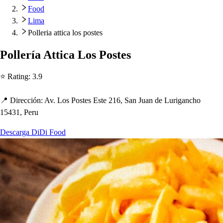
Food
Lima
Polleria attica los postes
Pollería A
t
t
ica Lo
s
Po
s
t
e
s
⭐ Ra
t
ing
:
3.9
📍 Dirección
:
Av. Lo
s
Po
s
t
e
s
E
s
t
e 216, San Juan de Luriganc
h
o
15431, Peru
Descarga DiDi Food