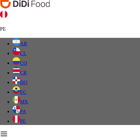
PE
AR
CL
CO
CR
DO
EC
MX
PA
PE