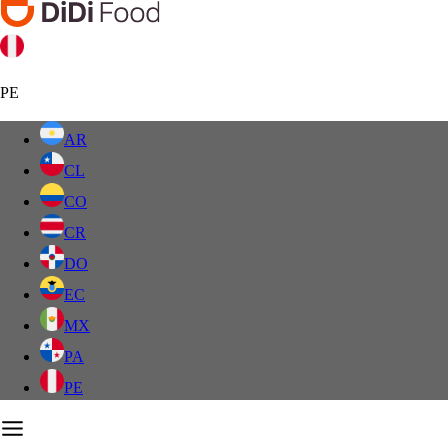
PE
AR
CL
CO
CR
DO
EC
MX
PA
PE