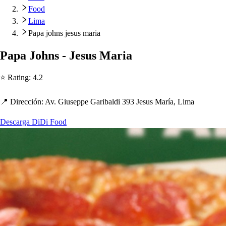
Food
Lima
Papa johns jesus maria
Pa
p
a Jo
h
n
s
- Je
s
u
s
Maria
⭐ Ra
t
ing
:
4.2
📍 Dirección
:
Av. Giu
s
e
p
p
e Garibaldi 393 Je
s
u
s
María, Lima
Descarga DiDi Food