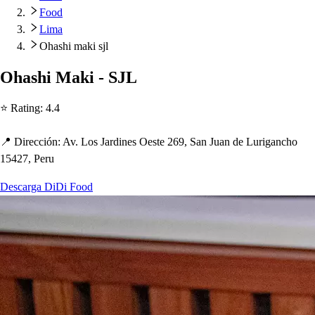
Food
Lima
Ohashi maki sjl
O
h
a
s
h
i Maki - SJL
⭐ Ra
t
ing
:
4.4
📍 Dirección
:
Av. Lo
s
Jardine
s
Oe
s
t
e 269, San Juan de Luriganc
h
o
15427, Peru
Descarga DiDi Food