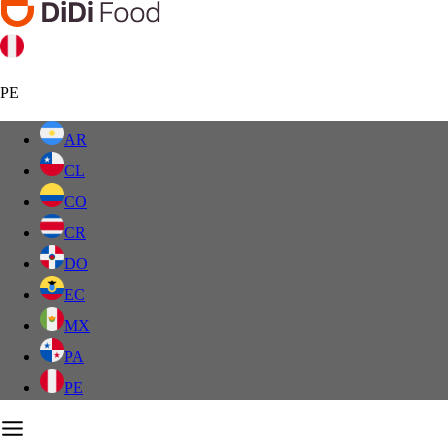
PE
AR
CL
CO
CR
DO
EC
MX
PA
PE