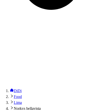
DiDi
Food
Lima
Norkys bellavista