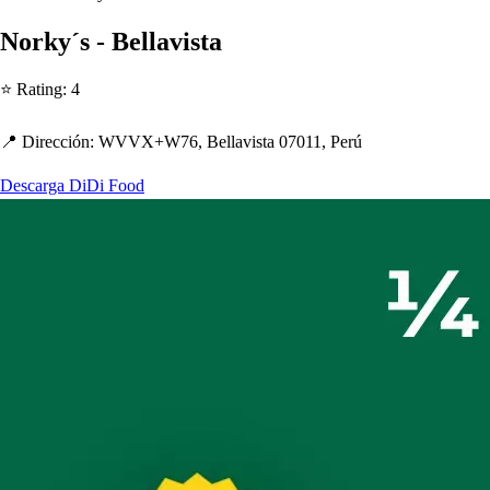
Norky´
s
- Bellavi
s
t
a
⭐ Ra
t
ing
:
4
📍 Dirección
:
WVVX+W76, Bellavi
s
t
a 07011, Perú
Descarga DiDi Food