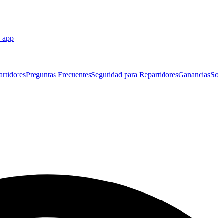
a app
artidores
Preguntas Frecuentes
Seguridad para Repartidores
Ganancias
So