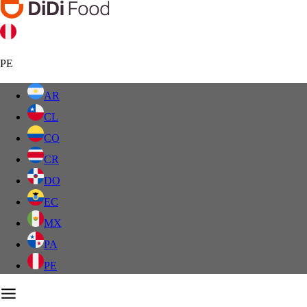
PE
AR
CL
CO
CR
DO
EC
MX
PA
PE