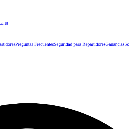
a app
artidores
Preguntas Frecuentes
Seguridad para Repartidores
Ganancias
So