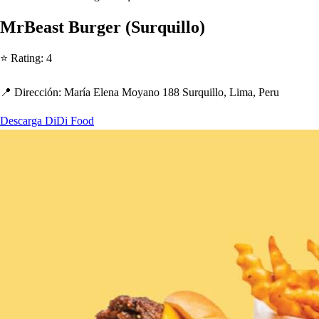
MrBea
s
t
Burger
(
Surquillo
)
⭐ Ra
t
ing
:
4
📍 Dirección
:
María Elena Moyano 188 Surquillo, Lima, Peru
Descarga DiDi Food