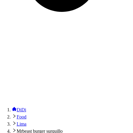
DiDi
Food
Lima
Mrbeast burger surquillo