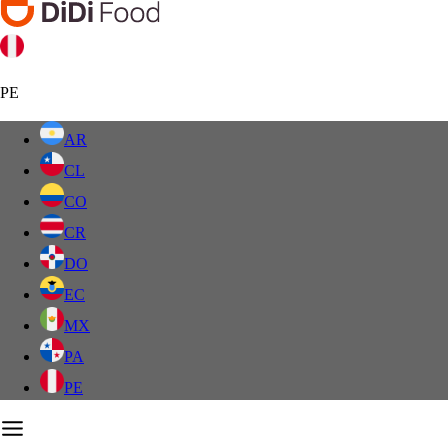
PE
AR
CL
CO
CR
DO
EC
MX
PA
PE