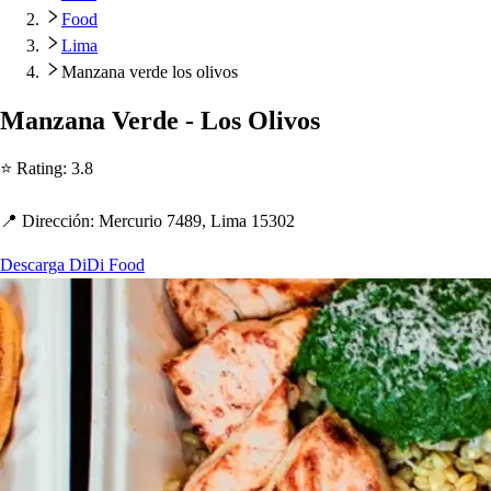
Food
Lima
Manzana verde los olivos
Manzana Verde - Lo
s
Olivo
s
⭐ Ra
t
ing
:
3.8
📍 Dirección
:
Mercurio 7489, Lima 15302
Descarga DiDi Food