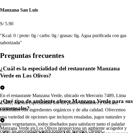
Manzana San Luis
S/ 5.90
"Kcal: 0 / prote: 0g / carbs: 0g / grasas: 0g. Agua purificada con gas
saborizada"
Pregun
t
a
s
frecuen
t
e
s
¿Cuál es la especialidad del restaurante Manzana
Verde en Los Olivos?
En el restaurante Manzana Verde, ubicado en Mercurio 7489, Lima
¿Qué tipo de ambiente ofrece Manzana Verde para sus
15302, nuestra especialidad son los platos saludables y frescos,
comensales?
elaborados con ingredientes orgánicos y de alta calidad. Ofrecemos
una variedad de opciones que incluyen ensaladas, jugos naturales y
platos vegetarianos, todos diseñados para satisfacer tanto el paladar
Manzana Verde en Los Olivos proporciona un ambiente acogedor y
como las necesidades nutricionales de nuestros clientes.