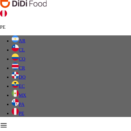
PE
AR
CL
CO
CR
DO
EC
MX
PA
PE