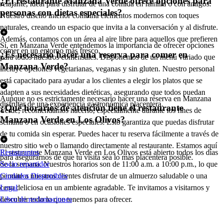
¿El restaurante Manzana Verde ofrece opciones para
relajante, ideal para disfrutar de una comida en familia o con amigos.
personas con dietas especiales?
Nuestro diseño interior combina elementos modernos con toques
naturales, creando un espacio que invita a la conversación y al disfrute.
Además, contamos con un área al aire libre para aquellos que prefieren
Sí, en Manzana Verde entendemos la importancia de ofrecer opciones
comer en un entorno más fresco.
¿Es necesario hacer una reserva para comer en
para todos nuestros comensales. Disponemos de un menú variado que
Manzana Verde?
incluye opciones vegetarianas, veganas y sin gluten. Nuestro personal
está capacitado para ayudar a los clientes a elegir los platos que se
adapten a sus necesidades dietéticas, asegurando que todos puedan
Aunque no es estrictamente necesario hacer una reserva en Manzana
disfrutar de una experiencia gastronómica placentera.
¿Qué horarios de atención tiene el restaurante
Verde, recomendamos hacerlo, especialmente durante los fines de
Manzana Verde en Los Olivos?
semana o en ocasiones especiales. Esto garantiza que puedas disfrutar
de tu comida sin esperar. Puedes hacer tu reserva fácilmente a través de
nuestro sitio web o llamando directamente al restaurante. Estamos aquí
El restaurante Manzana Verde en Los Olivos está abierto todos los días
Restaurantes
para asegurarnos de que tu visita sea lo más placentera posible.
de la semana. Nuestros horarios son de 11:00 a.m. a 10:00 p.m., lo que
Socio repartidor
permite a nuestros clientes disfrutar de un almuerzo saludable o una
Ciudades Disponibles
cena deliciosa en un ambiente agradable. Te invitamos a visitarnos y
Legal
descubrir todo lo que tenemos para ofrecer.
Libro de reclamaciones