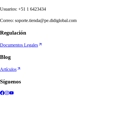
U
s
uario
s
:
+51 1 6423434
Correo
:
soporte.tienda@pe.didiglobal.com
Regulación
Documentos Legales
Blog
Artículos
Síguenos