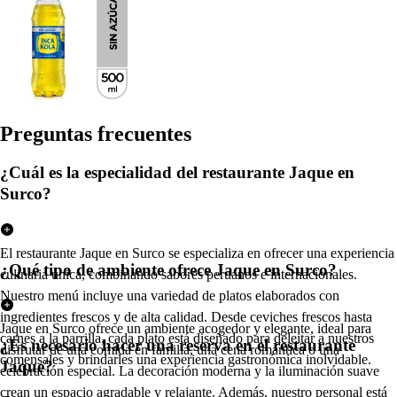
Pregun
t
a
s
frecuen
t
e
s
¿Cuál es la especialidad del restaurante Jaque en
Surco?
El restaurante Jaque en Surco se especializa en ofrecer una experiencia
¿Qué tipo de ambiente ofrece Jaque en Surco?
culinaria única, combinando sabores peruanos e internacionales.
Nuestro menú incluye una variedad de platos elaborados con
ingredientes frescos y de alta calidad. Desde ceviches frescos hasta
Jaque en Surco ofrece un ambiente acogedor y elegante, ideal para
carnes a la parrilla, cada plato está diseñado para deleitar a nuestros
¿Es necesario hacer una reserva en el restaurante
disfrutar de una comida en familia, una cena romántica o una
comensales y brindarles una experiencia gastronómica inolvidable.
Jaque?
celebración especial. La decoración moderna y la iluminación suave
crean un espacio agradable y relajante. Además, nuestro personal está