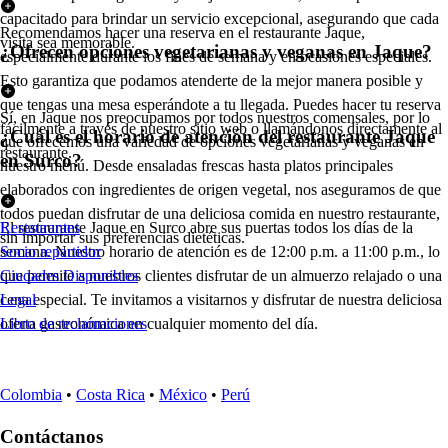
capacitado para brindar un servicio excepcional, asegurando que cada
Recomendamos hacer una reserva en el restaurante Jaque,
visita sea memorable.
¿Ofrecen opciones vegetarianas y veganas en Jaque?
especialmente durante los fines de semana y en ocasiones especiales.
Esto garantiza que podamos atenderte de la mejor manera posible y
que tengas una mesa esperándote a tu llegada. Puedes hacer tu reserva
Sí, en Jaque nos preocupamos por todos nuestros comensales, por lo
fácilmente a través de nuestro sitio web o llamándonos directamente al
¿Cuál es el horario de atención del restaurante Jaque
que ofrecemos una variedad de opciones vegetarianas y veganas en
restaurante.
en Surco?
nuestro menú. Desde ensaladas frescas hasta platos principales
elaborados con ingredientes de origen vegetal, nos aseguramos de que
todos puedan disfrutar de una deliciosa comida en nuestro restaurante,
El restaurante Jaque en Surco abre sus puertas todos los días de la
Restaurantes
sin importar sus preferencias dietéticas.
semana. Nuestro horario de atención es de 12:00 p.m. a 11:00 p.m., lo
Socio repartidor
que permite a nuestros clientes disfrutar de un almuerzo relajado o una
Ciudades Disponibles
cena especial. Te invitamos a visitarnos y disfrutar de nuestra deliciosa
Legal
oferta gastronómica en cualquier momento del día.
Libro de reclamaciones
Colombia
•
Costa Rica
•
México
•
Perú
Contáctanos