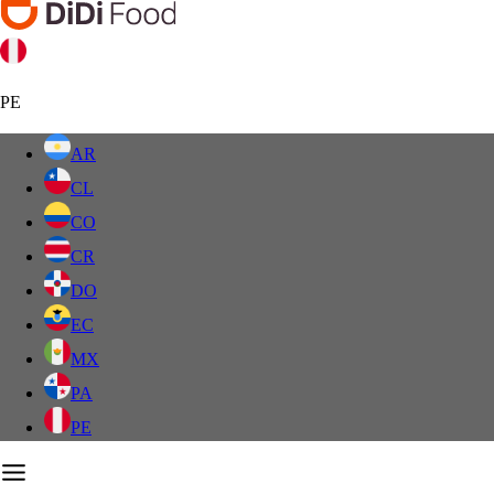
PE
AR
CL
CO
CR
DO
EC
MX
PA
PE