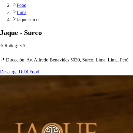
Food
Lima
Jaque surco
Jaque - Surco
⭐ Ra
t
ing
:
3.5
📍 Dirección
:
Av. Alfredo Benavide
s
5030, Surco, Lima, Lima, Perú
Descarga DiDi Food