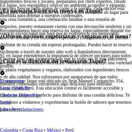
ingredientes frescos y locales, preparados por chefs expertos. Desde
En Jaque, nos enorgullece ofrecer un ambiente acogedor y elegante,
ceviches frescos hasta platos de carne a la parrilla, cada opción está
¿Es necesario hacer una reserva en Jaque?
ideal para cualquier ocasión. Ya sea que estés buscando un lugar para
diseñada para deleitar a nuestros comensales.
una cena romántica, una celebración familiar o una reunión de
negocios, nuestro restaurante cuenta con una decoración moderna y un
Recomendamos hacer una reserva en Jaque, especialmente durante los
servicio excepcional que hará que tu experiencia sea memorable.
¿Ofrecen opciones vegetarianas y veganas en el menú?
fines de semana y en ocasiones especiales. Esto garantiza que puedas
disfrutar de tu comida sin esperas prolongadas. Puedes hacer tu reserva
fácilmente a través de nuestro sitio web o llamándonos directamente.
Sí, en Jaque entendemos la importancia de ofrecer opciones para todos
Estamos aquí para asegurarnos de que tu visita sea lo más placentera
¿Cuál es la dirección del restaurante Jaque?
los gustos y necesidades dietéticas. Nuestro menú incluye una variedad
posible.
de platos vegetarianos y veganos, elaborados con ingredientes frescos
y de alta calidad. Nos esforzamos por asegurarnos de que todos
El restaurante Jaque está ubicado en Jirón Manuel Corpancho 354,
Restaurantes
nuestros comensales encuentren algo delicioso para disfrutar.
Lima 15046, Perú. Esta ubicación central es fácilmente accesible y
Socio repartidor
ofrece un ambiente perfecto para disfrutar de una comida deliciosa. Te
Ciudades Disponibles
invitamos a visitarnos y experimentar la fusión de sabores que tenemos
Legal
para ofrecer.
Libro de reclamaciones
Colombia
•
Costa Rica
•
México
•
Perú