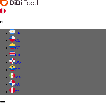
PE
AR
CL
CO
CR
DO
EC
MX
PA
PE