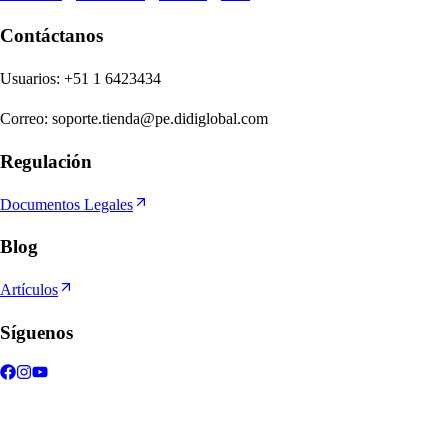
Contáctanos
U
s
uario
s
:
+51 1 6423434
Correo
:
soporte.tienda@pe.didiglobal.com
Regulación
Documentos Legales
Blog
Artículos
Síguenos