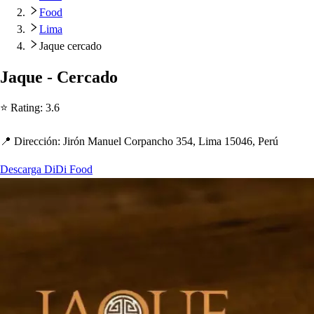
Food
Lima
Jaque cercado
Jaque - Cercado
⭐ Ra
t
ing
:
3.6
📍 Dirección
:
Jirón Manuel Cor
p
anc
h
o 354, Lima 15046, Perú
Descarga DiDi Food