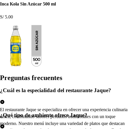
Inca Kola Sin Azúcar 500 ml
S/ 5.00
Pregun
t
a
s
frecuen
t
e
s
¿Cuál es la especialidad del restaurante Jaque?
El restaurante Jaque se especializa en ofrecer una experiencia culinaria
¿Qué tipo de ambiente ofrece Jaque?
única, combinando sabores peruanos tradicionales con un toque
moderno. Nuestro menú incluye una variedad de platos que destacan