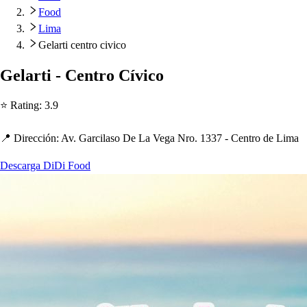
Food
Lima
Gelarti centro civico
Gelar
t
i - Cen
t
ro Cívico
⭐ Ra
t
ing
:
3.9
📍 Dirección
:
Av. Garcila
s
o De La Vega Nro. 1337 - Cen
t
ro de Lima
Descarga DiDi Food