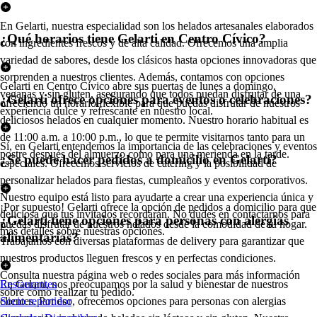
En Gelarti, nuestra especialidad son los helados artesanales elaborados
¿Qué horarios tiene Gelarti en Centro Cívico?
con ingredientes frescos y de alta calidad. Ofrecemos una amplia
variedad de sabores, desde los clásicos hasta opciones innovadoras que
sorprenden a nuestros clientes. Además, contamos con opciones
Gelarti en Centro Cívico abre sus puertas de lunes a domingo,
veganas y sin gluten, asegurando que todos puedan disfrutar de una
¿Gelarti ofrece opciones para eventos o celebraciones?
ofreciendo un horario flexible para que puedas disfrutar de nuestros
experiencia dulce y refrescante en nuestro local.
deliciosos helados en cualquier momento. Nuestro horario habitual es
de 11:00 a.m. a 10:00 p.m., lo que te permite visitarnos tanto para un
Sí, en Gelarti entendemos la importancia de las celebraciones y eventos
postre después del almuerzo como para una merienda en la tarde.
¿Se puede hacer pedidos a domicilio en Gelarti?
especiales. Ofrecemos servicios de catering y la posibilidad de
personalizar helados para fiestas, cumpleaños y eventos corporativos.
Nuestro equipo está listo para ayudarte a crear una experiencia única y
¡Por supuesto! Gelarti ofrece la opción de pedidos a domicilio para que
deliciosa que tus invitados recordarán. No dudes en contactarnos para
¿Gelarti tiene opciones para personas con alergias
puedas disfrutar de nuestros helados desde la comodidad de tu hogar.
más detalles sobre nuestras opciones.
alimentarias?
Trabajamos con diversas plataformas de delivery para garantizar que
nuestros productos lleguen frescos y en perfectas condiciones.
Consulta nuestra página web o redes sociales para más información
En Gelarti, nos preocupamos por la salud y bienestar de nuestros
Restaurantes
sobre cómo realizar tu pedido.
clientes. Por eso, ofrecemos opciones para personas con alergias
Socio repartidor