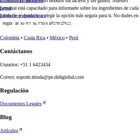
alimentarias, incluyendo helados sin lácteos y sin gluten. Nuestro
Ciudades Disponibles
personal está capacitado para informarte sobre los ingredientes de cada
Legal
producto y ayudarte a elegir la opción más segura para ti. No dudes en
Libro de reclamaciones
preguntar sobre nuestras alternativas.
Colombia
•
Costa Rica
•
México
•
Perú
Contáctanos
U
s
uario
s
:
+51 1 6423434
Correo
:
soporte.tienda@pe.didiglobal.com
Regulación
Documentos Legales
Blog
Artículos