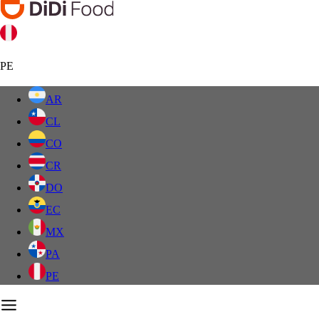
PE
AR
CL
CO
CR
DO
EC
MX
PA
PE