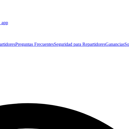
a app
artidores
Preguntas Frecuentes
Seguridad para Repartidores
Ganancias
So