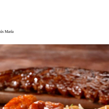
s
ú
s
María