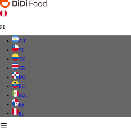
PE
AR
CL
CO
CR
DO
EC
MX
PA
PE