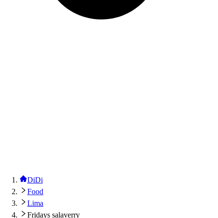
DiDi
Food
Lima
Fridays salaverry