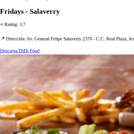
Friday
s
- Salaverry
⭐ Ra
t
ing
:
3.7
📍 Dirección
:
Av. General Feli
p
e Salaverry 2370 - C.C. Real Plaza, Je
Descarga DiDi Food