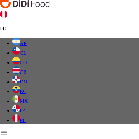
PE
AR
CL
CO
CR
DO
EC
MX
PA
PE