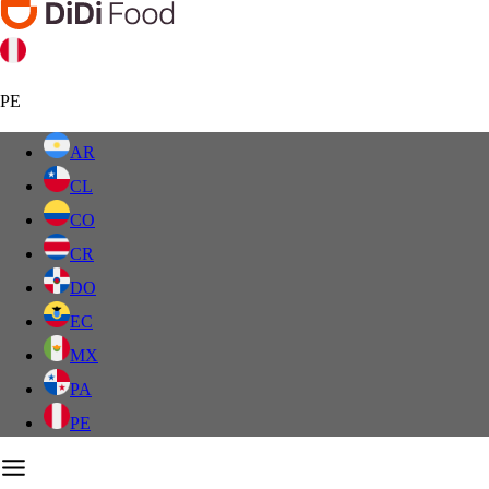
PE
AR
CL
CO
CR
DO
EC
MX
PA
PE