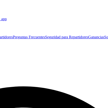
a app
artidores
Preguntas Frecuentes
Seguridad para Repartidores
Ganancias
So