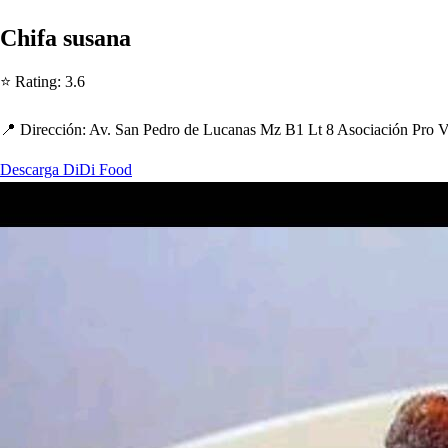
C
h
ifa
s
u
s
ana
⭐ Ra
t
ing
:
3.6
📍 Dirección
:
Av. San Pedro de Lucana
s
Mz B1 L
t
8 A
s
ociación Pro 
Descarga DiDi Food