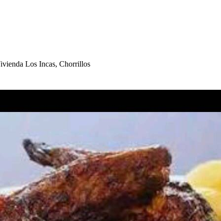
Vivienda Lo
s
Inca
s
, C
h
orrillo
s