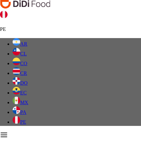
PE
AR
CL
CO
CR
DO
EC
MX
PA
PE