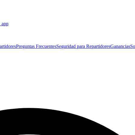
a app
artidores
Preguntas Frecuentes
Seguridad para Repartidores
Ganancias
So