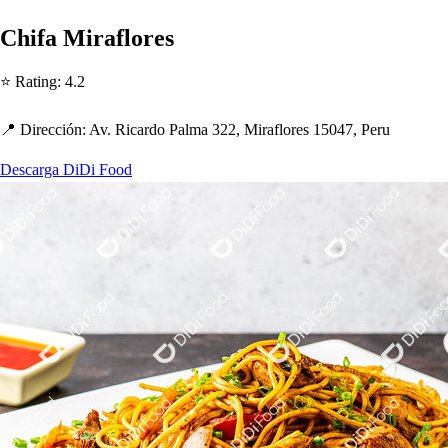
C
h
ifa Miraflore
s
⭐ Ra
t
ing
:
4.2
📍 Dirección
:
Av. Ricardo Palma 322, Miraflore
s
15047, Peru
Descarga DiDi Food