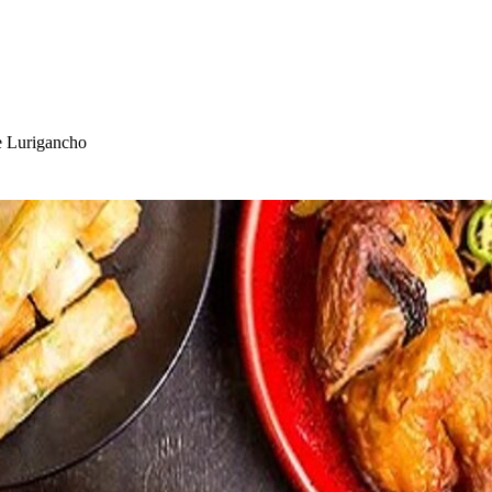
e Luriganc
h
o