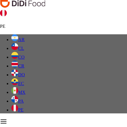
PE
AR
CL
CO
CR
DO
EC
MX
PA
PE