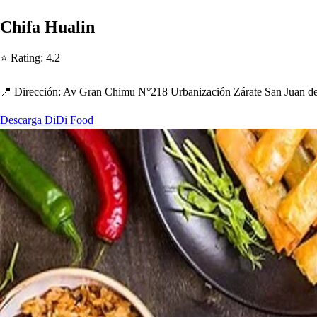
C
h
ifa Hualin
⭐ Ra
t
ing
:
4.2
📍 Dirección
:
Av Gran C
h
imu N°218 Urbanización Zára
t
e San Juan d
Descarga DiDi Food