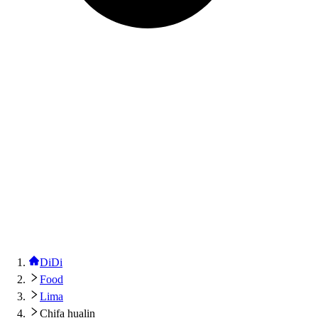
DiDi
Food
Lima
Chifa hualin