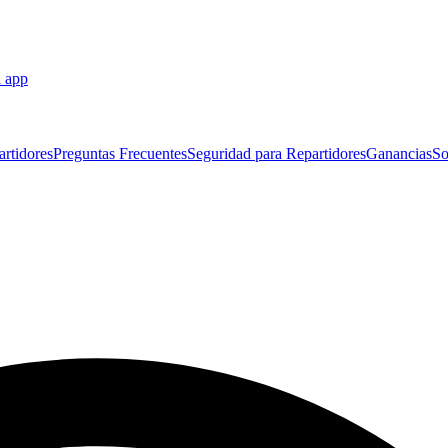
a app
artidores
Preguntas Frecuentes
Seguridad para Repartidores
Ganancias
So