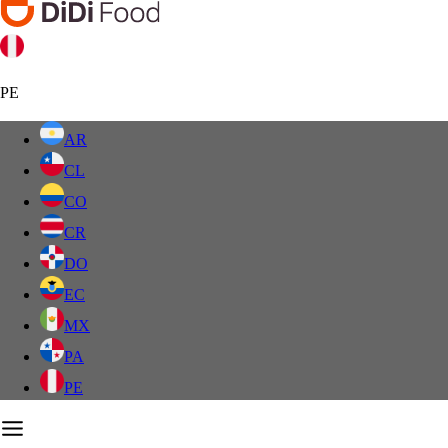
PE
AR
CL
CO
CR
DO
EC
MX
PA
PE