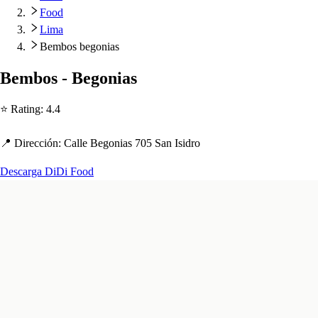
Food
Lima
Bembos begonias
Bembo
s
- Begonia
s
⭐ Ra
t
ing
:
4.4
📍 Dirección
:
Calle Begonia
s
705 San I
s
idro
Descarga DiDi Food