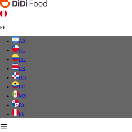
PE
AR
CL
CO
CR
DO
EC
MX
PA
PE