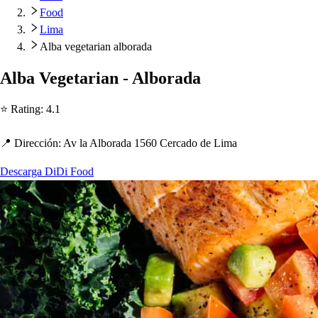
Food
Lima
Alba vegetarian alborada
Alba Vege
t
arian - Alborada
⭐ Ra
t
ing
:
4.1
📍 Dirección
:
Av la Alborada 1560 Cercado de Lima
Descarga DiDi Food