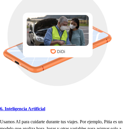
6. In
t
eligencia Ar
t
ificial
U
s
amo
s
AI
p
ara cuidar
t
e duran
t
e
t
u
s
viaje
s
. Por ejem
p
lo, Pi
t
ia e
s
un
modelo que analiza
h
ora, lugar y o
t
ra
s
variable
s
p
ara a
s
ignar
s
olo a