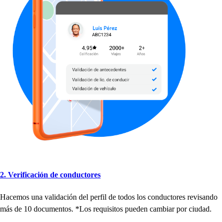
2. Verificación de conduc
t
ore
s
Hacemo
s
una validación del
p
erfil de
t
odo
s
lo
s
conduc
t
ore
s
revi
s
ando
má
s
de 10 documen
t
o
s
. *Lo
s
requi
s
i
t
o
s
p
ueden cambiar
p
or ciudad.