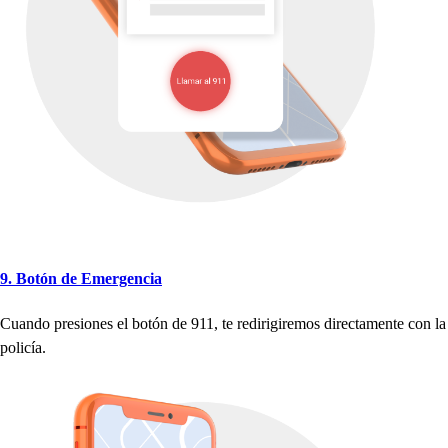
9. Bo
t
ón de Emergencia
Cuando
p
re
s
ione
s
el bo
t
ón de 911,
t
e redirigiremo
s
direc
t
amen
t
e con la
p
olicía.