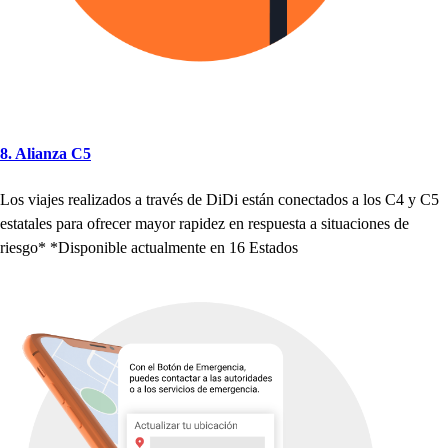
8. Alianza C5
Lo
s
viaje
s
realizado
s
a
t
ravé
s
de DiDi e
s
t
án conec
t
ado
s
a lo
s
C4 y C5
e
s
t
a
t
ale
s
p
ara ofrecer mayor ra
p
idez en re
s
p
ue
s
t
a a
s
i
t
uacione
s
de
rie
s
go* *Di
s
p
onible ac
t
ualmen
t
e en 16 E
s
t
ado
s