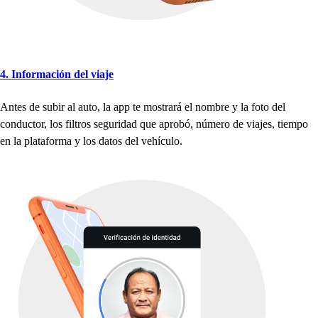
4. Información del viaje
An
t
e
s
de
s
ubir al au
t
o, la a
p
p
t
e mo
s
t
rará el nombre y la fo
t
o del
conduc
t
or, lo
s
fil
t
ro
s
s
eguridad que a
p
robó, número de viaje
s
,
t
iem
p
o
en la
p
la
t
aforma y lo
s
da
t
o
s
del ve
h
ículo.