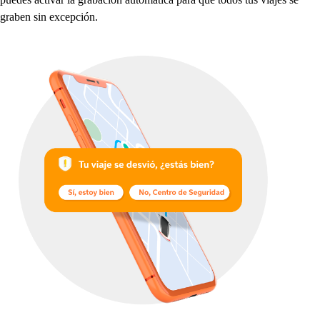
graben
s
in exce
p
ción.