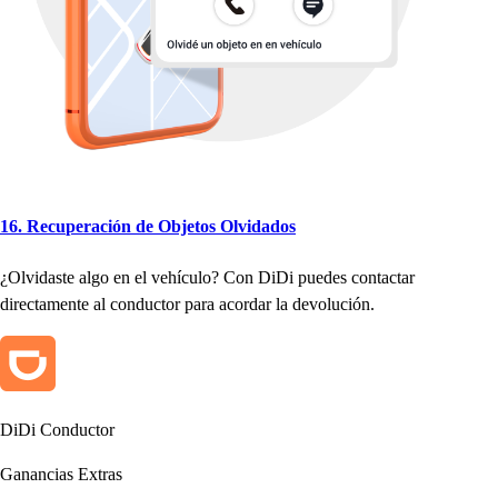
16. Recu
p
eración de Obje
t
o
s
Olvidado
s
¿Olvida
s
t
e algo en el ve
h
ículo
?
Con DiDi
p
uede
s
con
t
ac
t
ar
direc
t
amen
t
e al conduc
t
or
p
ara acordar la devolución.
DiDi Conduc
t
or
Ganancia
s
Ex
t
ra
s