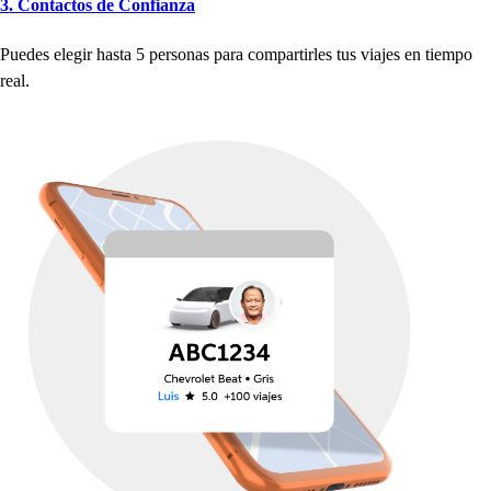
3. Con
t
ac
t
o
s
de Confianza
Puede
s
elegir
h
a
s
t
a 5
p
er
s
ona
s
p
ara com
p
ar
t
irle
s
t
u
s
viaje
s
en
t
iem
p
o
real.