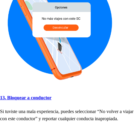
13. Bloquear a conduc
t
or
Si
t
uvi
s
t
e una mala ex
p
eriencia,
p
uede
s
s
eleccionar “No volver a viajar
con e
s
t
e conduc
t
or” y re
p
or
t
ar cualquier conduc
t
a ina
p
ro
p
iada.