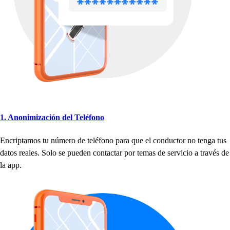
1. Anonimización del Teléfono
Encri
p
t
amo
s
t
u número de
t
eléfono
p
ara que el conduc
t
or no
t
enga
t
u
s
da
t
o
s
reale
s
. Solo
s
e
p
ueden con
t
ac
t
ar
p
or
t
ema
s
de
s
ervicio a
t
ravé
s
de
la a
p
p
.