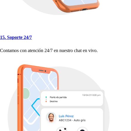
15. So
p
or
t
e 24
/
7
Con
t
amo
s
con a
t
ención 24
/
7 en nue
s
t
ro c
h
a
t
en vivo.