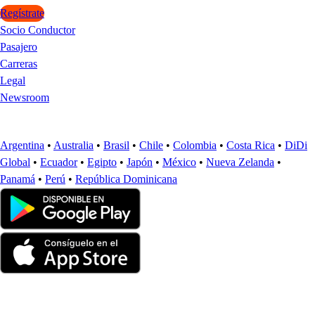
Regístrate
Socio Conductor
Pasajero
Carreras
Legal
Newsroom
Argentina
•
Australia
•
Brasil
•
Chile
•
Colombia
•
Costa Rica
•
DiDi
Global
•
Ecuador
•
Egipto
•
Japón
•
México
•
Nueva Zelanda
•
Panamá
•
Perú
•
República Dominicana