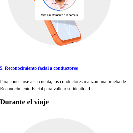
5. Reconocimien
t
o facial a conduc
t
ore
s
Para conec
t
ar
s
e a
s
u cuen
t
a, lo
s
conduc
t
ore
s
realizan una
p
rueba de
Reconocimien
t
o Facial
p
ara validar
s
u iden
t
idad.
Duran
t
e el viaje