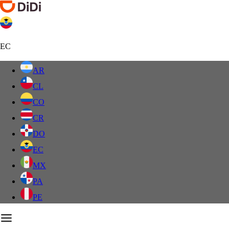
EC
AR
CL
CO
CR
DO
EC
MX
PA
PE