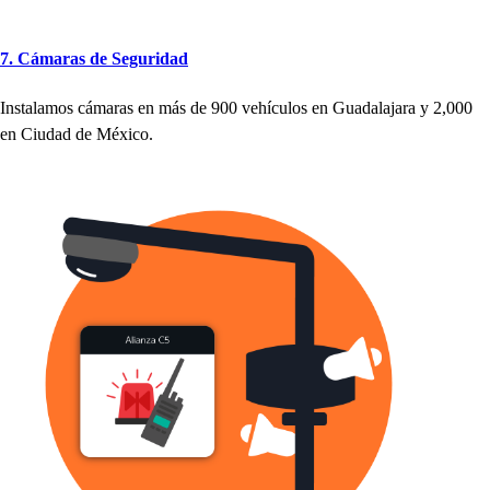
7. Cámara
s
de Seguridad
In
s
t
alamo
s
cámara
s
en má
s
de 900 ve
h
ículo
s
en Guadalajara y 2,000
en Ciudad de México.