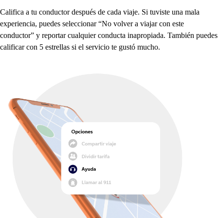
Califica a
t
u conduc
t
or de
s
p
ué
s
de cada viaje. Si
t
uvi
s
t
e una mala
ex
p
eriencia,
p
uede
s
s
eleccionar “No volver a viajar con e
s
t
e
conduc
t
or” y re
p
or
t
ar cualquier conduc
t
a ina
p
ro
p
iada. También
p
uede
s
calificar con 5 e
s
t
rella
s
s
i el
s
ervicio
t
e gu
s
t
ó muc
h
o.