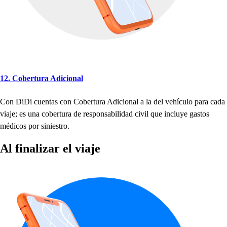
12. Cober
t
ura Adicional
Con DiDi cuen
t
a
s
con Cober
t
ura Adicional a la del ve
h
ículo
p
ara cada
viaje; e
s
una cober
t
ura de re
s
p
on
s
abilidad civil que incluye ga
s
t
o
s
médico
s
p
or
s
inie
s
t
ro.
Al finalizar el viaje