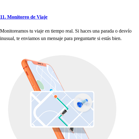
11. Moni
t
oreo de Viaje
Moni
t
oreamo
s
t
u viaje en
t
iem
p
o real. Si
h
ace
s
una
p
arada o de
s
vío
inu
s
ual,
t
e enviamo
s
un men
s
aje
p
ara
p
regun
t
ar
t
e
s
i e
s
t
á
s
bien.