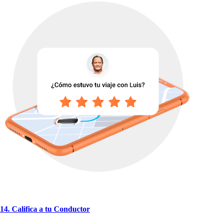
14. Califica a
t
u Conduc
t
or