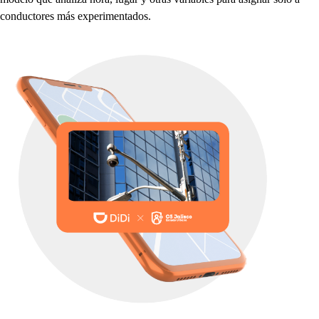
conduc
t
ore
s
má
s
ex
p
erimen
t
ado
s
.