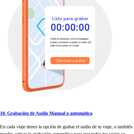
10. Grabación de Audio Manual o au
t
omá
t
ica
En cada viaje
t
iene
s
la o
p
ción de grabar el audio de
t
u viaje, o
t
ambién
p
uede
s
ac
t
ivar la grabación au
t
omá
t
ica
p
ara que
t
odo
s
t
u
s
viaje
s
s
e