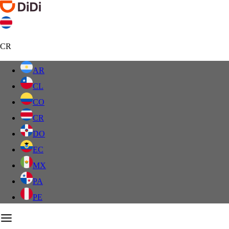
CR
AR
CL
CO
CR
DO
EC
MX
PA
PE