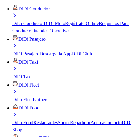
DiDi Conductor
DiDi Conductor
DiDi Moto
Regístrate Online
Requisitos Para
Conducir
Ciudades Operativas
DiDi Pasajero
DiDi Pasajero
Descarga la App
DiDi Club
DiDi Taxi
DiDi Taxi
DiDi Fleet
DiDi Fleet
Partners
DiDi Food
DiDi Food
Restaurantes
Socio Repartidor
Acerca
Contacto
DiDi
Shop