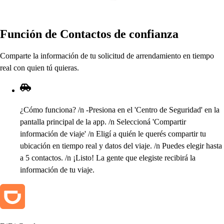
Función de Con
t
ac
t
o
s
de confianza
Com
p
ar
t
e la información de
t
u
s
olici
t
ud de arrendamien
t
o en
t
iem
p
o
real con quien
t
ú quiera
s
.
¿Cómo funciona
?
/
n -Pre
s
iona en el 'Cen
t
ro de Seguridad' en la
p
an
t
alla
p
rinci
p
al de la a
p
p
.
/
n Seleccioná 'Com
p
ar
t
ir
información de viaje'
/
n Eligí a quién le queré
s
com
p
ar
t
ir
t
u
ubicación en
t
iem
p
o real y da
t
o
s
del viaje.
/
n Puede
s
elegir
h
a
s
t
a
a 5 con
t
ac
t
o
s
.
/
n ¡Li
s
t
o! La gen
t
e que elegi
s
t
e recibirá la
información de
t
u viaje.