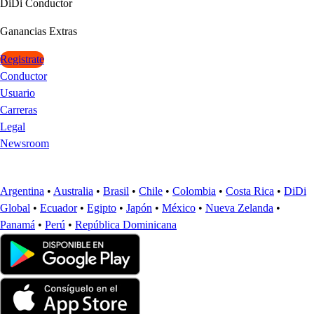
DiDi Conduc
t
or
Ganancia
s
Ex
t
ra
s
Registrate
Conductor
Usuario
Carreras
Legal
Newsroom
Argentina
•
Australia
•
Brasil
•
Chile
•
Colombia
•
Costa Rica
•
DiDi
Global
•
Ecuador
•
Egipto
•
Japón
•
México
•
Nueva Zelanda
•
Panamá
•
Perú
•
República Dominicana