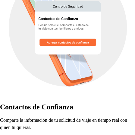
Con
t
ac
t
o
s
de Confianza
Com
p
ar
t
e la información de
t
u
s
olici
t
ud de viaje en
t
iem
p
o real con
quien
t
u quiera
s
.