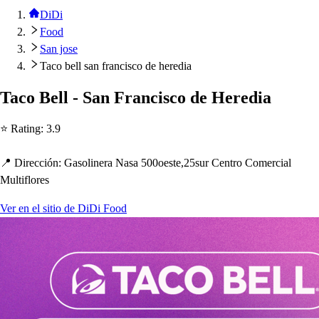
DiDi
Food
San jose
Taco bell san francisco de heredia
Taco Bell - San Franci
s
co de Heredia
⭐ Ra
t
ing
:
3.9
📍 Dirección
:
Ga
s
olinera Na
s
a 500oe
s
t
e,25
s
ur Cen
t
ro Comercial
Mul
t
iflore
s
Ver en el sitio de DiDi Food