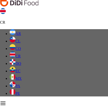
CR
AR
CL
CO
CR
DO
EC
MX
PA
PE