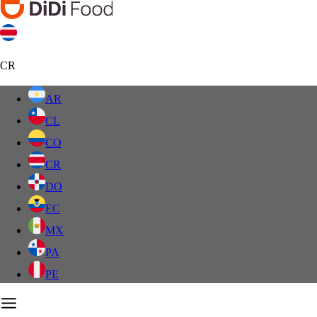
CR
AR
CL
CO
CR
DO
EC
MX
PA
PE