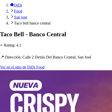
DiDi
Food
San jose
Taco bell banco central
Taco Bell - Banco Cen
t
ral
⭐ Ra
t
ing
:
4.1
📍 Dirección
:
Calle 2 De
t
rá
s
Del Banco Cen
t
ral, San Jo
s
é
Ver en el sitio de DiDi Food