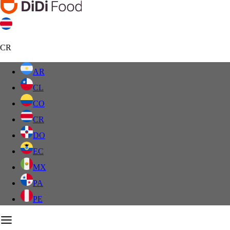
CR
AR
CL
CO
CR
DO
EC
MX
PA
PE