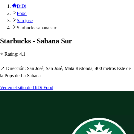
DiDi
Food
San jose
Starbucks sabana sur
S
t
arbuck
s
- Sabana Sur
⭐ Ra
t
ing
:
4.1
📍 Dirección
:
San Jo
s
é, San Jo
s
é, Ma
t
a Redonda, 400 me
t
ro
s
E
s
t
e de
la Po
p
s
de La Sabana
Ver en el sitio de DiDi Food