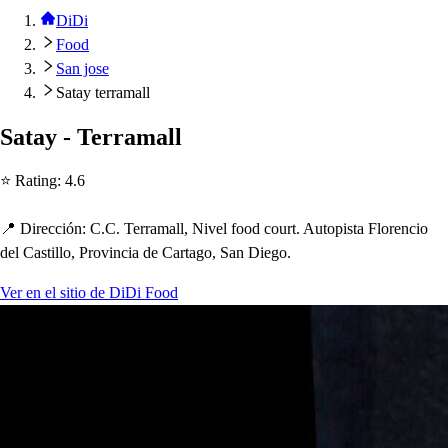
DiDi
Food
San jose
Satay terramall
Sa
t
ay - Terramall
⭐ Ra
t
ing
:
4.6
📍 Dirección
:
C.C. Terramall, Nivel food cour
t
. Au
t
o
p
i
s
t
a Florencio
del Ca
s
t
illo, Provincia de Car
t
ago, San Diego.
Ver en el sitio de DiDi Food