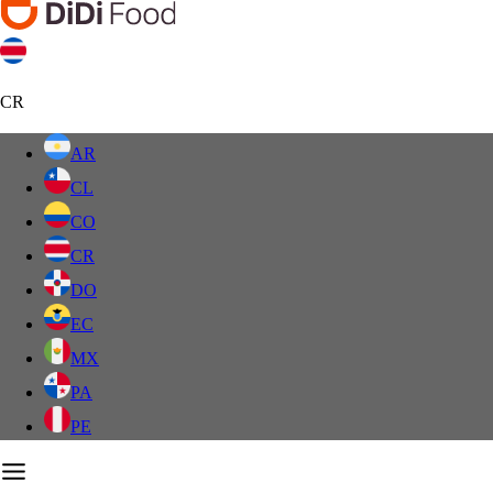
CR
AR
CL
CO
CR
DO
EC
MX
PA
PE