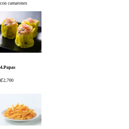
con camarones
4.Papas
₡2,700