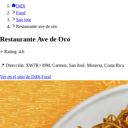
DiDi
Food
San jose
Restaurante ave de oro
Re
s
t
auran
t
e Ave de Oro
⭐ Ra
t
ing
:
4.6
📍 Dirección
:
XW7R+39M, Carmen, San Jo
s
é, Moravia, Co
s
t
a Rica
Ver en el sitio de DiDi Food