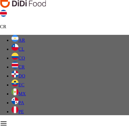
CR
AR
CL
CO
CR
DO
EC
MX
PA
PE