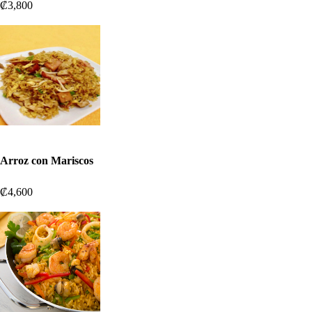
₡3,800
Arroz con Mariscos
₡4,600