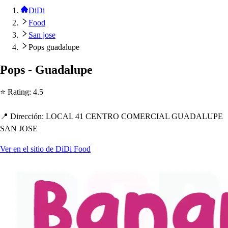
DiDi
Food
San jose
Pops guadalupe
Po
p
s
- Guadalu
p
e
⭐ Ra
t
ing
:
4.5
📍 Dirección
:
LOCAL 41 CENTRO COMERCIAL GUADALUPE
SAN JOSE
Ver en el sitio de DiDi Food