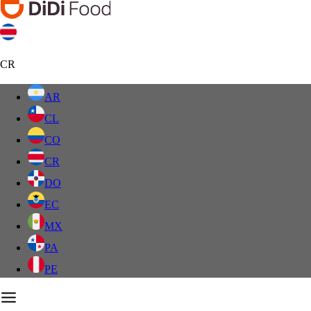
CR
AR
CL
CO
CR
DO
EC
MX
PA
PE