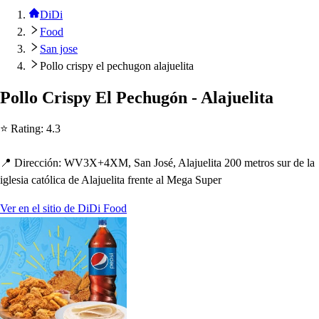
DiDi
Food
San jose
Pollo crispy el pechugon alajuelita
Pollo Cri
s
p
y El Pec
h
ugón - Alajueli
t
a
⭐ Ra
t
ing
:
4.3
📍 Dirección
:
WV3X+4XM, San Jo
s
é, Alajueli
t
a 200 me
t
ro
s
s
ur de la
igle
s
ia ca
t
ólica de Alajueli
t
a fren
t
e al Mega Su
p
er
Ver en el sitio de DiDi Food