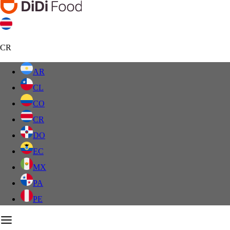
CR
AR
CL
CO
CR
DO
EC
MX
PA
PE