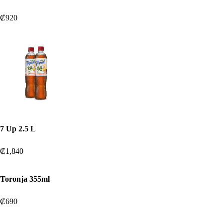
₡920
7 Up 2.5 L
₡1,840
Toronja 355ml
₡690