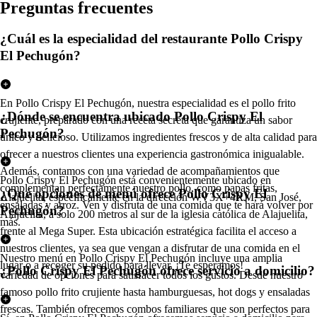
Pregun
t
a
s
frecuen
t
e
s
¿Cuál es la especialidad del restaurante Pollo Crispy
El Pechugón?
En Pollo Crispy El Pechugón, nuestra especialidad es el pollo frito
¿Dónde se encuentra ubicado Pollo Crispy El
crujiente, preparado con una receta secreta que garantiza un sabor
Pechugón?
único y delicioso. Utilizamos ingredientes frescos y de alta calidad para
ofrecer a nuestros clientes una experiencia gastronómica inigualable.
Además, contamos con una variedad de acompañamientos que
Pollo Crispy El Pechugón está convenientemente ubicado en
complementan perfectamente nuestro pollo, como papas fritas,
¿Qué opciones de menú ofrece Pollo Crispy El
Alajuelita, específicamente en la dirección WV3X+4XM, San José,
ensaladas y arroz. Ven y disfruta de una comida que te hará volver por
Pechugón?
Alajuelita, a solo 200 metros al sur de la iglesia católica de Alajuelita,
más.
frente al Mega Super. Esta ubicación estratégica facilita el acceso a
nuestros clientes, ya sea que vengan a disfrutar de una comida en el
Nuestro menú en Pollo Crispy El Pechugón incluye una amplia
lugar o a recoger su pedido para llevar. ¡Te esperamos!
¿Pollo Crispy El Pechugón ofrece servicio a domicilio?
variedad de opciones para satisfacer todos los gustos. Desde nuestro
famoso pollo frito crujiente hasta hamburguesas, hot dogs y ensaladas
frescas. También ofrecemos combos familiares que son perfectos para