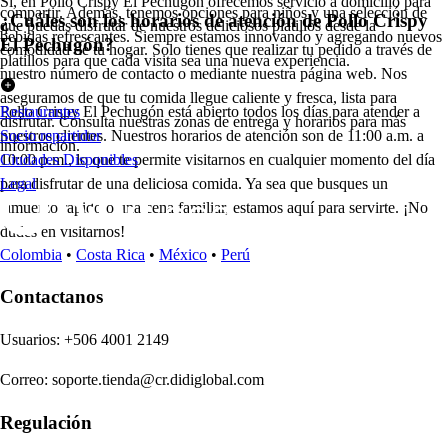
Sí, en Pollo Crispy El Pechugón ofrecemos servicio a domicilio para
compartir. Además, tenemos opciones para niños y una selección de
¿Cuáles son los horarios de atención de Pollo Crispy
que puedas disfrutar de nuestros deliciosos platillos desde la
bebidas refrescantes. Siempre estamos innovando y agregando nuevos
El Pechugón?
comodidad de tu hogar. Solo tienes que realizar tu pedido a través de
platillos para que cada visita sea una nueva experiencia.
nuestro número de contacto o mediante nuestra página web. Nos
aseguramos de que tu comida llegue caliente y fresca, lista para
Pollo Crispy El Pechugón está abierto todos los días para atender a
Restaurantes
disfrutar. Consulta nuestras zonas de entrega y horarios para más
nuestros clientes. Nuestros horarios de atención son de 11:00 a.m. a
Socio repartidor
información.
10:00 p.m., lo que te permite visitarnos en cualquier momento del día
Ciudades Disponibles
para disfrutar de una deliciosa comida. Ya sea que busques un
Legal
almuerzo rápido o una cena familiar, estamos aquí para servirte. ¡No
dudes en visitarnos!
Colombia
•
Costa Rica
•
México
•
Perú
Contactanos
U
s
uario
s
:
+506 4001 2149
Correo
:
soporte.tienda@cr.didiglobal.com
Regulación