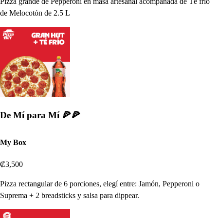
Pizza grande de Pepperoni en masa artesanal acompañada de Té frío
de Melocotón de 2.5 L
De Mí para Mí 🍕🍕
My Box
₡3,500
Pizza rectangular de 6 porciones, elegí entre: Jamón, Pepperoni o
Suprema + 2 breadsticks y salsa para dippear.