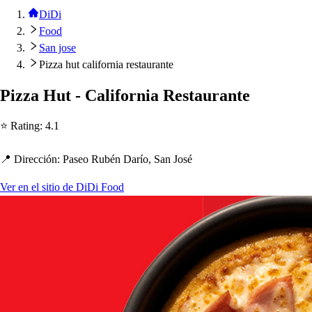
DiDi
Food
San jose
Pizza hut california restaurante
Pizza Hu
t
- California Re
s
t
auran
t
e
⭐ Ra
t
ing
:
4.1
📍 Dirección
:
Pa
s
eo Rubén Darío, San Jo
s
é
Ver en el sitio de DiDi Food