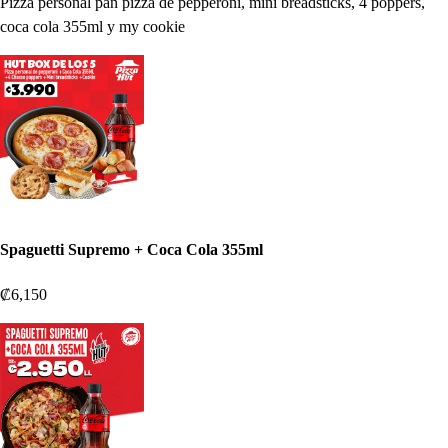
Pizza personal pan pizza de pepperoni, mini breadsticks, 4 poppers,
coca cola 355ml y my cookie
Spaguetti Supremo + Coca Cola 355ml
₡6,150