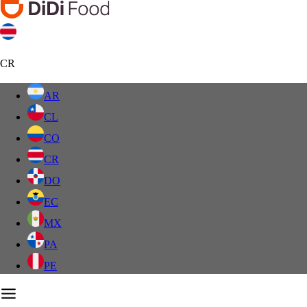
CR
AR
CL
CO
CR
DO
EC
MX
PA
PE