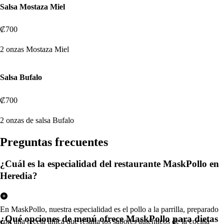
Salsa Mostaza Miel
₡700
2 onzas Mostaza Miel
Salsa Bufalo
₡700
2 onzas de salsa Bufalo
Pregun
t
a
s
frecuen
t
e
s
¿Cuál es la especialidad del restaurante MaskPollo en
Heredia?
En MaskPollo, nuestra especialidad es el pollo a la parrilla, preparado
¿Qué opciones de menú ofrece MaskPollo para dietas
con una receta única que resalta los sabores auténticos de la cocina