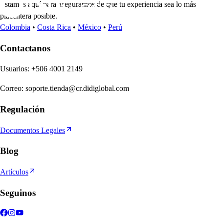
Estamos aquí para asegurarnos de que tu experiencia sea lo más
placentera posible.
Colombia
•
Costa Rica
•
México
•
Perú
Contactanos
U
s
uario
s
:
+506 4001 2149
Correo
:
soporte.tienda@cr.didiglobal.com
Regulación
Documentos Legales
Blog
Artículos
Seguinos