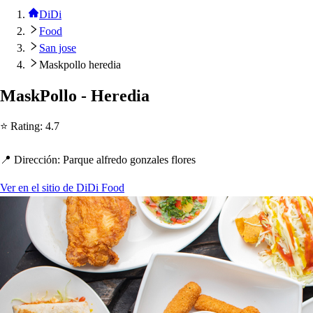
DiDi
Food
San jose
Maskpollo heredia
Ma
s
kPollo - Heredia
⭐ Ra
t
ing
:
4.7
📍 Dirección
:
Parque alfredo gonzale
s
flore
s
Ver en el sitio de DiDi Food