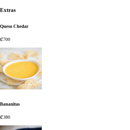
Extras
Queso Chedar
₡700
Bananitas
₡380