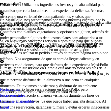
especiales?
costarricense. Utilizamos ingredientes frescos y de alta calidad para
garantizar que cada bocado sea una experiencia deliciosa. Además,
ofrecemos una variedad de acompañamientos y salsas que
En MaskPollo, nos preocupamos por todos nuestros clientes, por lo
complementan perfectamente nuestros platillos, haciendo de cada visita
¿MaskPollo ofrece servicio a domicilio en Heredia?
que ofrecemos opciones en nuestro menú para dietas especiales.
una experiencia memorable.
Contamos con platillos vegetarianos y opciones sin gluten, además de
poder personalizar algunos de nuestros platos para adaptarlos a tus
Sí, en MaskPollo ofrecemos servicio a domicilio para que puedas
necesidades. Nuestro objetivo es que todos puedan disfrutar de una
¿Cuál es el horario de atención de MaskPollo en
disfrutar de nuestros deliciosos platillos desde la comodidad de tu
comida deliciosa y satisfactoria en un ambiente acogedor.
Heredia?
hogar. Puedes realizar tu pedido a través de nuestra página web o por
teléfono. Nos aseguramos de que tu comida llegue caliente y en
perfectas condiciones, para que disfrutes de la experiencia MaskPollo
El restaurante MaskPollo en Heredia está abierto todos los días de la
sin salir de casa.
¿Es necesario hacer reservaciones en MaskPollo?
semana. Nuestro horario de atención es de 11:00 a.m. a 10:00 p.m., lo
que te permite disfrutar de un almuerzo o una cena en cualquier
momento. Te invitamos a visitarnos y disfrutar de un ambiente
No es necesario hacer reservaciones en MaskPollo, pero
Restaurantes
acogedor y un servicio excepcional en cada visita.
recomendamos hacerlo si planeas visitarnos durante los fines de
Socio repartidor
semana o en días festivos, ya que puede haber una alta demanda. Al
Ciudades Disponibles
hacer una reservación, garantizas tu mesa y evitas esperas innecesarias.
Legal