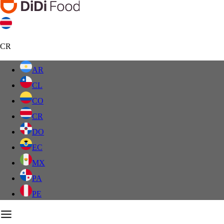
CR
AR
CL
CO
CR
DO
EC
MX
PA
PE