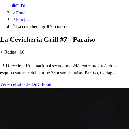
DiDi
Food
San jose
La cevicheria grill 7 paraiso
La Cevic
h
ería Grill #7 - Paraí
s
o
⭐ Ra
t
ing
:
4.6
📍 Dirección
:
Ru
t
a nacional
s
ecundaria 244, en
t
re av 2 y 4, de la
e
s
quina
s
uroe
s
t
e del
p
arque 75m
s
ur . Paraí
s
o, Paraí
s
o, Car
t
ago
Ver en el sitio de DiDi Food