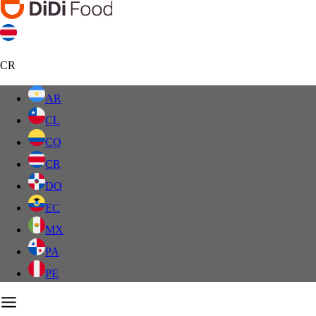
CR
AR
CL
CO
CR
DO
EC
MX
PA
PE