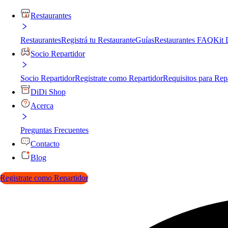
Restaurantes
Restaurantes
Registrá tu Restaurante
Guías
Restaurantes FAQ
Kit 
Socio Repartidor
Socio Repartidor
Registrate como Repartidor
Requisitos para Rep
DiDi Shop
Acerca
Preguntas Frecuentes
Contacto
Blog
Registrate como Repartidor