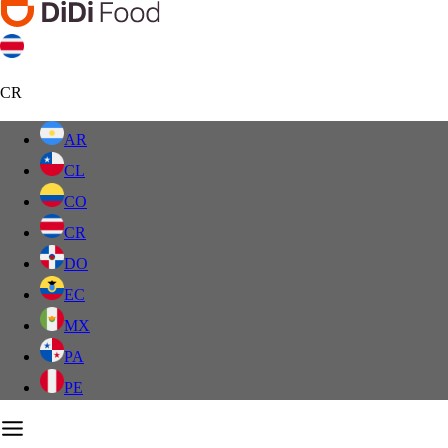
CR
AR
CL
CO
CR
DO
EC
MX
PA
PE