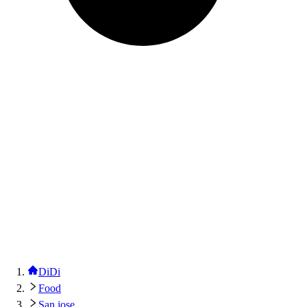
DiDi
Food
San jose