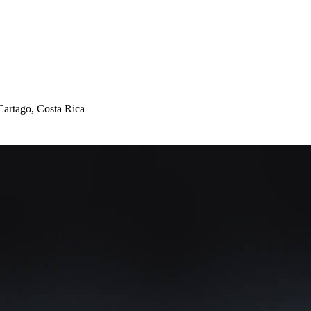
Car
t
ago, Co
s
t
a Rica