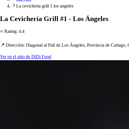
La cevicheria grill 1 los angeles
La Cevic
h
ería Grill #1 - Lo
s
Ángele
s
⭐ Ra
t
ing
:
4.4
📍 Dirección
:
Diagonal al Palí de Lo
s
Ángele
s
, Provincia de Car
t
ago, 
Ver en el sitio de DiDi Food