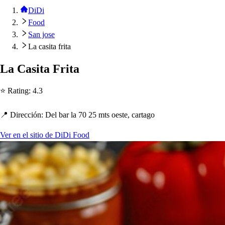
DiDi
Food
San jose
La casita frita
La Ca
s
i
t
a Fri
t
a
⭐ Ra
t
ing
:
4.3
📍 Dirección
:
Del bar la 70 25 m
t
s
oe
s
t
e, car
t
ago
Ver en el sitio de DiDi Food