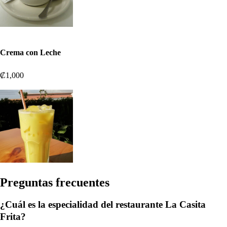
Crema con Leche
₡1,000
Pregun
t
a
s
frecuen
t
e
s
¿Cuál es la especialidad del restaurante La Casita
Frita?