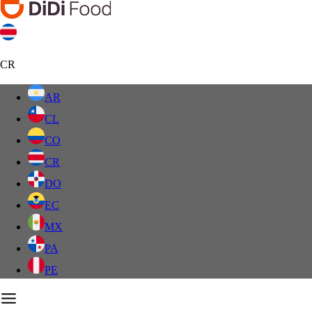
CR
AR
CL
CO
CR
DO
EC
MX
PA
PE