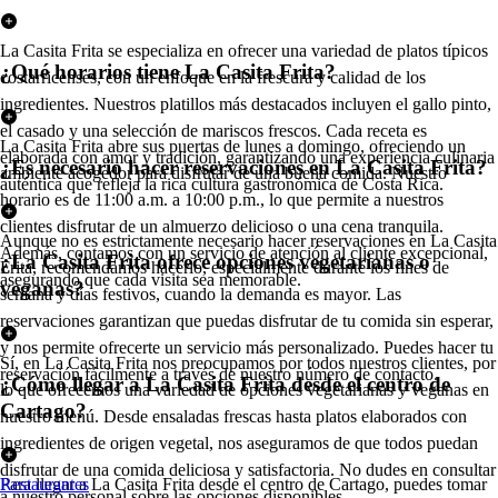
La Casita Frita se especializa en ofrecer una variedad de platos típicos
¿Qué horarios tiene La Casita Frita?
costarricenses, con un enfoque en la frescura y calidad de los
ingredientes. Nuestros platillos más destacados incluyen el gallo pinto,
el casado y una selección de mariscos frescos. Cada receta es
La Casita Frita abre sus puertas de lunes a domingo, ofreciendo un
elaborada con amor y tradición, garantizando una experiencia culinaria
¿Es necesario hacer reservaciones en La Casita Frita?
ambiente acogedor para disfrutar de una buena comida. Nuestro
auténtica que refleja la rica cultura gastronómica de Costa Rica.
horario es de 11:00 a.m. a 10:00 p.m., lo que permite a nuestros
clientes disfrutar de un almuerzo delicioso o una cena tranquila.
Aunque no es estrictamente necesario hacer reservaciones en La Casita
Además, contamos con un servicio de atención al cliente excepcional,
¿La Casita Frita ofrece opciones vegetarianas o
Frita, recomendamos hacerlo, especialmente durante los fines de
asegurando que cada visita sea memorable.
veganas?
semana y días festivos, cuando la demanda es mayor. Las
reservaciones garantizan que puedas disfrutar de tu comida sin esperar,
y nos permite ofrecerte un servicio más personalizado. Puedes hacer tu
Sí, en La Casita Frita nos preocupamos por todos nuestros clientes, por
reservación fácilmente a través de nuestro número de contacto.
¿Cómo llegar a La Casita Frita desde el centro de
lo que ofrecemos una variedad de opciones vegetarianas y veganas en
Cartago?
nuestro menú. Desde ensaladas frescas hasta platos elaborados con
ingredientes de origen vegetal, nos aseguramos de que todos puedan
disfrutar de una comida deliciosa y satisfactoria. No dudes en consultar
Para llegar a La Casita Frita desde el centro de Cartago, puedes tomar
Restaurantes
a nuestro personal sobre las opciones disponibles.