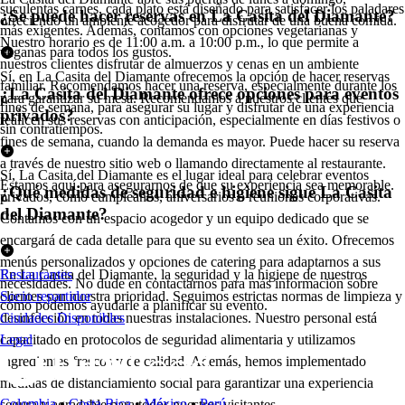
suculentas carnes, cada plato está diseñado para satisfacer los paladares
¿Se puede hacer reservas en La Casita del Diamante?
ofreciendo un ambiente acogedor para disfrutar de una buena comida.
más exigentes. Además, contamos con opciones vegetarianas y
Nuestro horario es de 11:00 a.m. a 10:00 p.m., lo que permite a
veganas para todos los gustos.
nuestros clientes disfrutar de almuerzos y cenas en un ambiente
Sí, en La Casita del Diamante ofrecemos la opción de hacer reservas
familiar. Recomendamos hacer una reserva, especialmente durante los
¿La Casita del Diamante ofrece opciones para eventos
para garantizar su mesa. Recomendamos a nuestros clientes que
fines de semana, para asegurar su lugar y disfrutar de una experiencia
privados?
realicen sus reservas con anticipación, especialmente en días festivos o
sin contratiempos.
fines de semana, cuando la demanda es mayor. Puede hacer su reserva
a través de nuestro sitio web o llamando directamente al restaurante.
Sí, La Casita del Diamante es el lugar ideal para celebrar eventos
Estamos aquí para asegurarnos de que su experiencia sea memorable.
¿Qué medidas de seguridad e higiene sigue La Casita
privados, como cumpleaños, aniversarios o reuniones corporativas.
del Diamante?
Contamos con un espacio acogedor y un equipo dedicado que se
encargará de cada detalle para que su evento sea un éxito. Ofrecemos
menús personalizados y opciones de catering para adaptarnos a sus
En La Casita del Diamante, la seguridad y la higiene de nuestros
Restaurantes
necesidades. No dude en contactarnos para más información sobre
clientes son nuestra prioridad. Seguimos estrictas normas de limpieza y
Socio repartidor
cómo podemos ayudarle a planificar su evento.
desinfección en todas nuestras instalaciones. Nuestro personal está
Ciudades Disponibles
capacitado en protocolos de seguridad alimentaria y utilizamos
Legal
ingredientes frescos y de calidad. Además, hemos implementado
medidas de distanciamiento social para garantizar una experiencia
Colombia
•
Costa Rica
•
México
•
Perú
segura y agradable para todos nuestros visitantes.