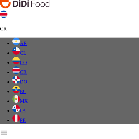
CR
AR
CL
CO
CR
DO
EC
MX
PA
PE