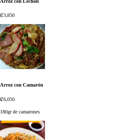
Arroz con Lechón
₡3,850
Arroz con Camarón
₡6,050
180gr de camarones