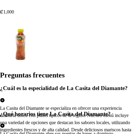
₡1,000
Pregun
t
a
s
frecuen
t
e
s
¿Cuál es la especialidad de La Casita del Diamante?
La Casita del Diamante se especializa en ofrecer una experiencia
¿Qué horarios tiene La Casita del Diamante?
culinaria única con platos típicos de la región. Nuestro menú incluye
una variedad de opciones que destacan los sabores locales, utilizando
ingredientes frescos y de alta calidad. Desde deliciosos mariscos hasta
La Casita del Diamante abre sus puertas de lunes a domingo,