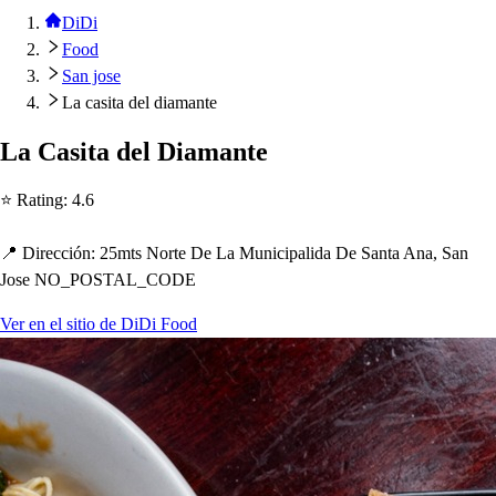
DiDi
Food
San jose
La casita del diamante
La Ca
s
i
t
a del Diaman
t
e
⭐ Ra
t
ing
:
4.6
📍 Dirección
:
25m
t
s
Nor
t
e De La Munici
p
alida De San
t
a Ana, San
Jo
s
e NO_POSTAL_CODE
Ver en el sitio de DiDi Food