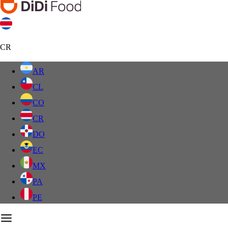
CR
AR
CL
CO
CR
DO
EC
MX
PA
PE