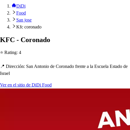
DiDi
Food
San jose
Kfc coronado
KFC - Coronado
⭐ Ra
t
ing
:
4
📍 Dirección
:
San An
t
onio de Coronado fren
t
e a la E
s
cuela E
s
t
ado de
I
s
rael
Ver en el sitio de DiDi Food