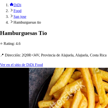
DiDi
Food
San jose
Hamburguesas tio
Hamburgue
s
a
s
Tío
⭐ Ra
t
ing
:
4.6
📍 Dirección
:
2Q9R+J4V, Provincia de Alajuela, Alajuela, Co
s
t
a Rica
Ver en el sitio de DiDi Food