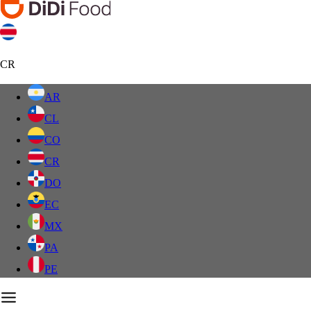
CR
AR
CL
CO
CR
DO
EC
MX
PA
PE