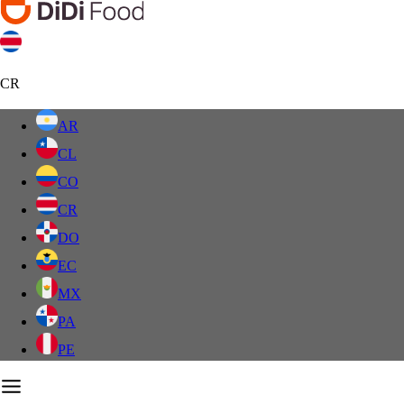
CR
AR
CL
CO
CR
DO
EC
MX
PA
PE