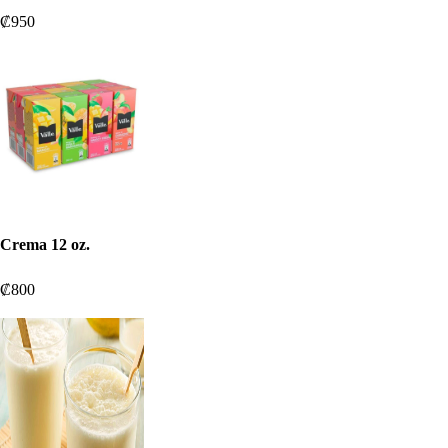
₡950
Crema 12 oz.
₡800