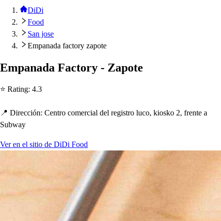
DiDi
Food
San jose
Empanada factory zapote
Em
p
anada Fac
t
ory - Za
p
o
t
e
⭐ Ra
t
ing
:
4.3
📍 Dirección
:
Cen
t
ro comercial del regi
s
t
ro luco, kio
s
ko 2, fren
t
e a
Subway
Ver en el sitio de DiDi Food