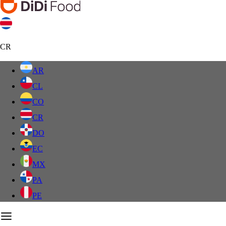
CR
AR
CL
CO
CR
DO
EC
MX
PA
PE