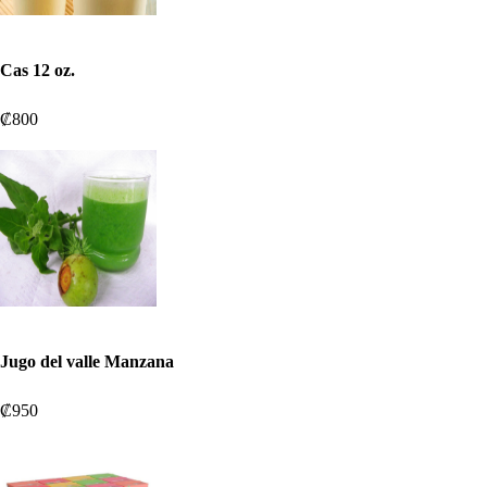
Cas 12 oz.
₡800
Jugo del valle Manzana
₡950