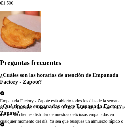
₡1,500
Pregun
t
a
s
frecuen
t
e
s
¿Cuáles son los horarios de atención de Empanada
Factory - Zapote?
Empanada Factory - Zapote está abierto todos los días de la semana.
¿Qué tipos de empanadas ofrece Empanada Factory -
Nuestro horario de atención es de 10:00 a.m. a 9:00 p.m. Esto permite
Zapote?
a nuestros clientes disfrutar de nuestras deliciosas empanadas en
cualquier momento del día. Ya sea que busques un almuerzo rápido o