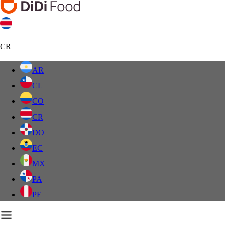
CR
AR
CL
CO
CR
DO
EC
MX
PA
PE