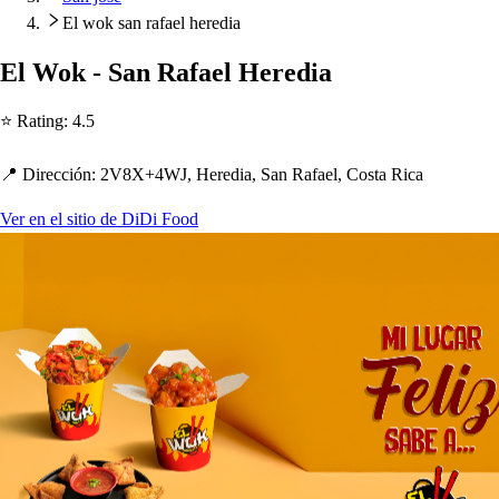
El wok san rafael heredia
El Wok - San Rafael Heredia
⭐ Ra
t
ing
:
4.5
📍 Dirección
:
2V8X+4WJ, Heredia, San Rafael, Co
s
t
a Rica
Ver en el sitio de DiDi Food