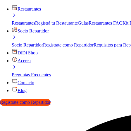
Restaurantes
Restaurantes
Registrá tu Restaurante
Guías
Restaurantes FAQ
Kit 
Socio Repartidor
Socio Repartidor
Registrate como Repartidor
Requisitos para Rep
DiDi Shop
Acerca
Preguntas Frecuentes
Contacto
Blog
Registrate como Repartidor