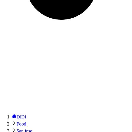
DiDi
Food
San jose