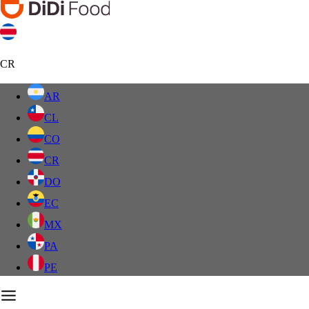
CR
AR
CL
CO
CR
DO
EC
MX
PA
PE