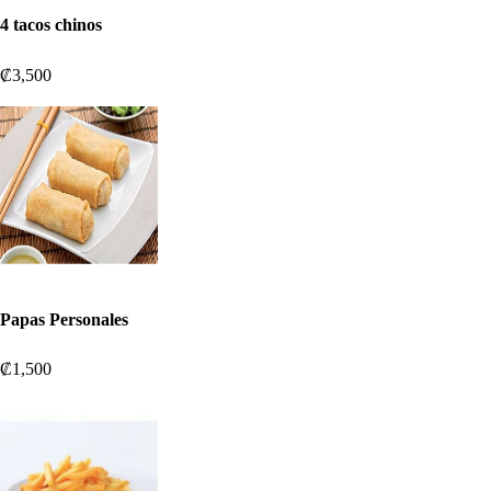
4 tacos chinos
₡3,500
Papas Personales
₡1,500