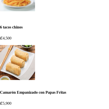
6 tacos chinos
₡4,500
Camarón Empanizado con Papas Fritas
₡5,900