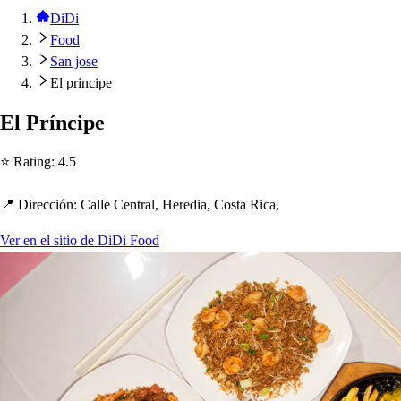
DiDi
Food
San jose
El principe
El Prínci
p
e
⭐ Ra
t
ing
:
4.5
📍 Dirección
:
Calle Cen
t
ral, Heredia, Co
s
t
a Rica,
Ver en el sitio de DiDi Food