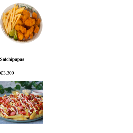
Salchipapas
₡3,300